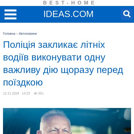
BEST-HOME
IDEAS.COM
Головна
>
Автоновини
Поліція закликає літніх
водіїв виконувати одну
важливу дію щоразу перед
поїздкою
12.11.2024 14:23
551