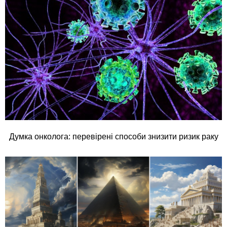
Думка онколога: перевірені способи знизити ризик раку