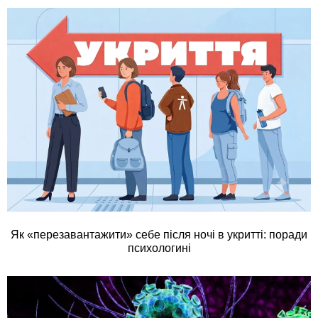
Як «перезавантажити» себе після ночі в укритті: поради
психологині