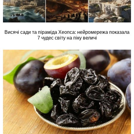
Висячі сади та піраміда Хеопса: нейромережа показала
7 чудес світу на піку величі