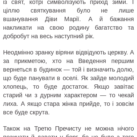
із свят, котрі символізують прихід зими. І
ціллю святкування було не лише
вшанування Діви Марії. А й бажання
накликати на свою родину багатство та
добробут на весь наступний рік.
Неодмінно зранку віряни відвідують церкву. А
за прикметою, хто на Введення першим
вернеться в будинок — той і визначить долю,
що буде панувати в оселі. Як зайде молодий
хлопець, то буде достаток. Якщо завітає
старий чи з дурним характером — то чекай
лиха. А якщо стара жінка прийде, то і зовсім
все буде скрута.
Також на Третю Пречисту не можна нічого