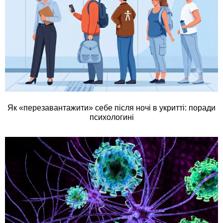
Як «перезавантажити» себе після ночі в укритті: поради
психологині