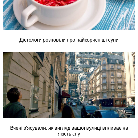
Дієтологи розповіли про найкорисніші супи
Вчені з’ясували, як вигляд вашої вулиці впливає на
якість сну