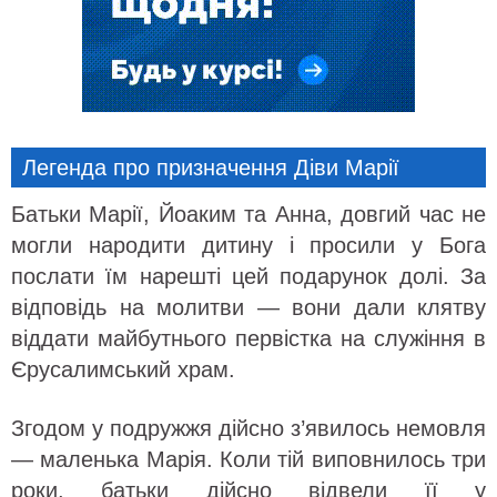
Легенда про призначення Діви Марії
Батьки Марії, Йоаким та Анна, довгий час не
могли народити дитину і просили у Бога
послати їм нарешті цей подарунок долі. За
відповідь на молитви — вони дали клятву
віддати майбутнього первістка на служіння в
Єрусалимський храм.
Згодом у подружжя дійсно з’явилось немовля
— маленька Марія. Коли тій виповнилось три
роки, батьки дійсно відвели її у