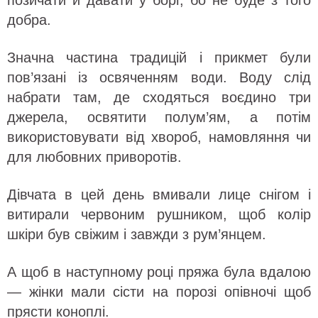
позичати й давати у борг, бо не буде з того
добра.
Значна частина традицій і прикмет були
пов’язані із освяченням води. Воду слід
набрати там, де сходяться воєдино три
джерела, освятити полум’ям, а потім
використовувати від хвороб, намовляння чи
для любовних приворотів.
Дівчата в цей день вмивали лице снігом і
витирали червоним рушником, щоб колір
шкіри був свіжим і завжди з рум’янцем.
А щоб в наступному році пряжа була вдалою
— жінки мали сісти на порозі опівночі щоб
прясти коноплі.