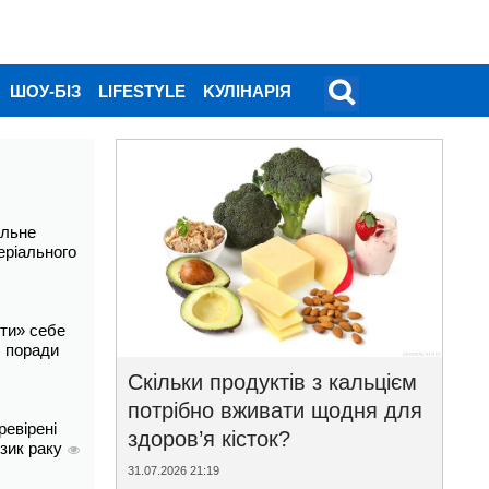
ШОУ-БІЗ
LIFESTYLE
KУЛІНАРІЯ
альне
еріального
ти» себе
і: поради
Скільки продуктів з кальцієм
потрібно вживати щодня для
ревірені
здоров’я кісток?
изик раку
31.07.2026 21:19