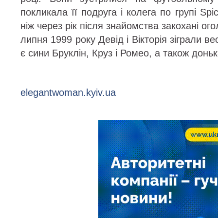
покликала її подруга і колега по групі Sp
ніж через рік після знайомства закохані ог
липня 1999 року Девід і Вікторія зіграли в
є сини Бруклін, Круз і Ромео, а також донь
elegantwoman.kyiv.ua