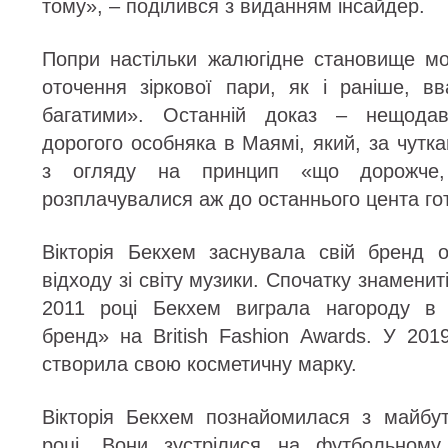
тому», – поділився з виданням інсайдер.
Попри настільки жалюгідне становище мод
оточення зіркової пари, як і раніше, в
багатими». Останній доказ – нещодав
дорогого особняка в Маямі, який, за чут
з огляду на принцип «що дорожче,
розплачувалися аж до останнього цента го
Вікторія Бекхем заснувала свій бренд 
відходу зі світу музики. Спочатку знаменит
2011 році Бекхем виграла нагороду в 
бренд» на British Fashion Awards. У 201
створила свою косметичну марку.
Вікторія Бекхем познайомилася з майбу
році. Вони зустрілися на футбольному 