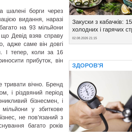
а шалені борги через
ацією видання, наразі
Закуски з кабачків: 15
ебагато на 93 мільйони
холодних і гарячих с
, що Девід взяв справу
02.08.2026 21:15
о, адже саме він довгі
. І тепер, коли за 16
риносити прибуток, він
ЗДОРОВ'Я
е тривати вічно. Бренд
м, і різдвяний період
никливий бізнесмен, і
 мільйони у збиткове
ізнес, не пов’язаний з
снування багато років