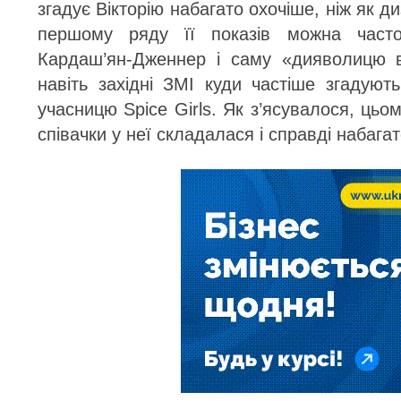
згадує Вікторію набагато охочіше, ніж як ди
першому ряду її показів можна часто
Кардаш’ян-Дженнер і саму «дияволицю в
навіть західні ЗМІ куди частіше згадуют
учасницю Spice Girls. Як з’ясувалося, цьо
співачки у неї складалася і справді набага