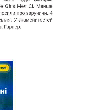
ice Girls Мел Сі. Менше
олосили про заручини. 4
есілля. У знаменитостей
ка Гарпер.