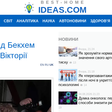
BEST-HOME
IDEAS.COM
СВІТ
АНАЛІТИКА
НАУКА
АВТОНОВИНИ
ЗДОРОВ'Я
НОВИНИ
ід Бекхем
Вчора, 21:24
Вікторії
Як зрозуміти норм
значення свого арт
тиску
13
EN
RU
UK
Вчора, 21:18
Як «перезавантажи
після ночі в укритт
психологині
14
04.08.2026 21:23
Думка онколога: пе
способи знизити р
19