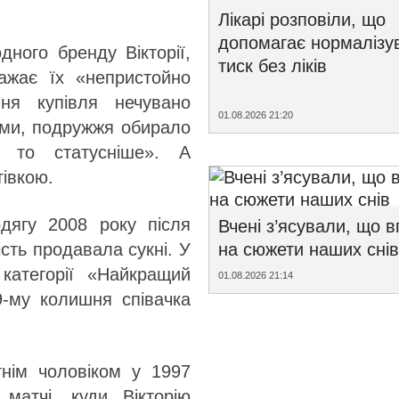
Лікарі розповіли, що
допомагає нормалізу
ного бренду Вікторії,
тиск без ліків
важає їх «непристойно
ня купівля нечувано
01.08.2026 21:20
ками, подружжя обирало
 то статусніше». А
тівкою.
одягу 2008 року після
Вчені з’ясували, що 
на сюжети наших снів
ість продавала сукні. У
категорії «Найкращий
01.08.2026 21:14
9-му колишня співачка
тнім чоловіком у 1997
матчі, куди Вікторію