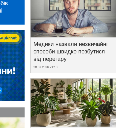
бів
і
Медики назвали незвичайні
способи швидко позбутися
від перегару
30.07.2026 21:18