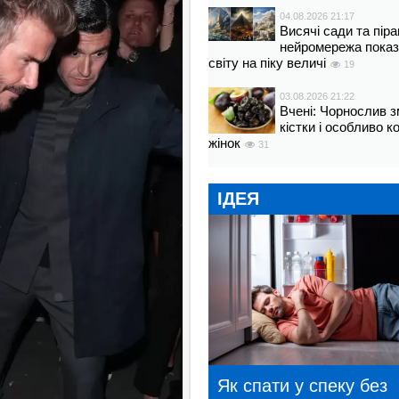
04.08.2026 21:17
Висячі сади та пір
нейромережа показ
світу на піку величі
19
03.08.2026 21:22
Вчені: Чорнослив 
кістки і особливо 
жінок
31
ІДЕЯ
Як спати у спеку без