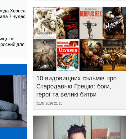
аміда Хеопса:
ала 7 чудес
зміцнює
корисний для
10 видовищних фільмів про
Стародавню Грецію: боги,
герої та великі битви
31.07.2026 21:13