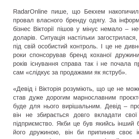
RadarOnline пише, що Бекхем накопичил
провал власного бренду одягу. За інформ
бізнес Вікторії пішов у мінус немало – н
доларів. Ситуація настільки загострилася
під свій особистий контроль. І це не дивн
роки спонсорував бренд коханої дружини
років існування справа так і не почала п
сам «слідкує за продажами як яструб».
«Девід і Вікторія розуміють, що це не мож
став дуже дорогим марнославним проєкто
буде для нього вирішальним. Девід – про
він не збирається довго вкладати свої
підприємство. Якби це був якийсь інший б
його дружиною, він би припинив своє і