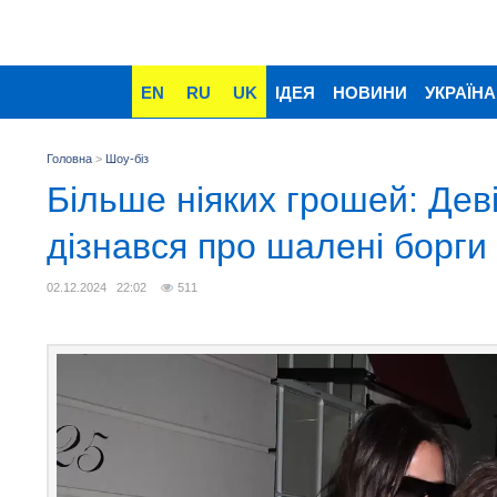
EN
RU
UK
ІДЕЯ
НОВИНИ
УКРАЇНА
Головна
>
Шоу-біз
Більше ніяких грошей: Дев
дізнався про шалені борги 
02.12.2024 22:02
511