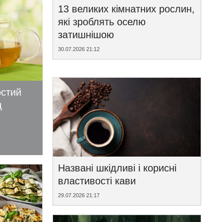
13 великих кімнатних рослин,
які зроблять оселю
затишнішою
30.07.2026 21:12
остий
д
Названі шкідливі і корисні
властивості кави
29.07.2026 21:17