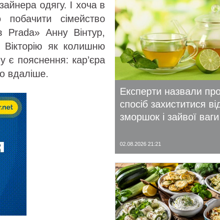
зайнера одягу. І хоча в
 побачити сімейство
 Prada» Анну Вінтур,
ь Вікторію як колишню
му є пояснення: кар’єра
то вдаліше.
Експерти назвали пр
спосіб захиститися ві
зморшок і зайвої ваги
02.08.2026 21:21