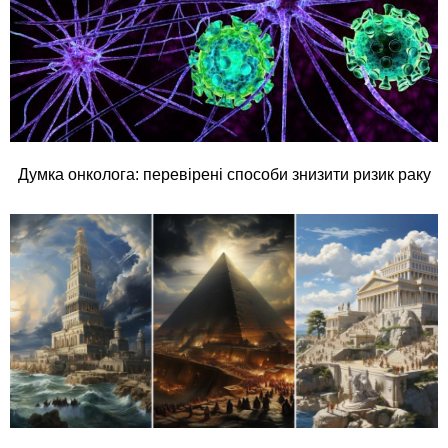
Думка онколога: перевірені способи знизити ризик раку