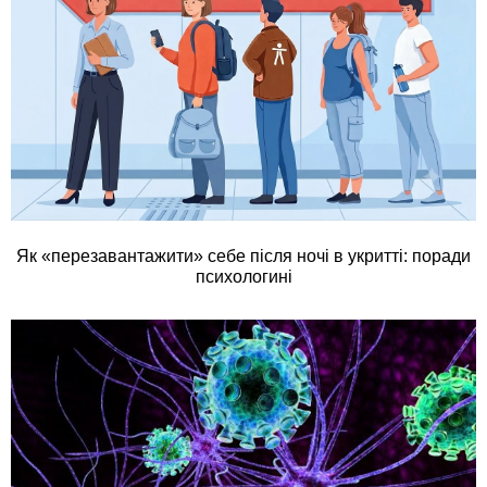
Як «перезавантажити» себе після ночі в укритті: поради
психологині