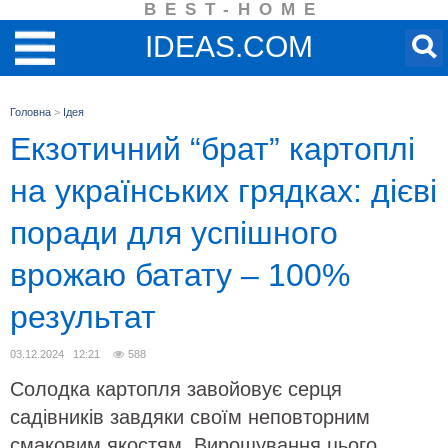
BEST-HOME
IDEAS.COM
Головна
>
Ідея
Екзотичний “брат” картоплі
на українських грядках: дієві
поради для успішного
врожаю батату – 100%
результат
03.12.2024 12:21
588
Солодка картопля завойовує серця
садівників завдяки своїм неповторним
смаковим якостям. Вирощування цього