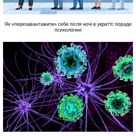
Як «перезавантажити» себе після ночі в укритті: поради
психологині