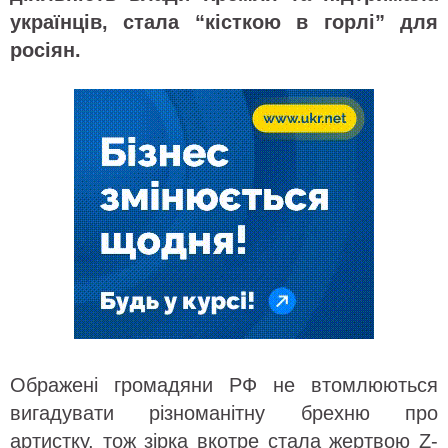
українців, стала “кісткою в горлі” для
росіян.
Ображені громадяни РФ не втомлюються
вигадувати різноманітну брехню про
артистку, тож зірка вкотре стала жертвою Z-