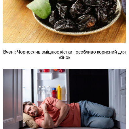
Вчені: Чорнослив зміцнює кістки і особливо корисний для
жінок