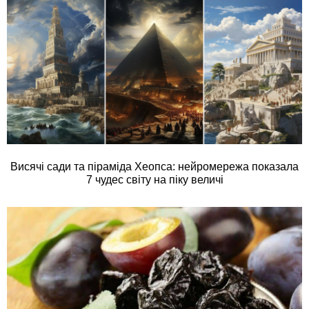
Висячі сади та піраміда Хеопса: нейромережа показала
7 чудес світу на піку величі