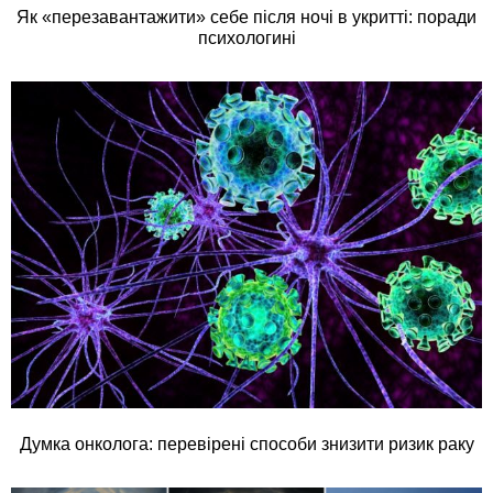
Як «перезавантажити» себе після ночі в укритті: поради
психологині
Думка онколога: перевірені способи знизити ризик раку