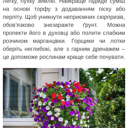
легку, пухку землю. Найкраще підійде суміш
на основі торфу з додаванням піску або
перліту. Щоб уникнути неприємних сюрпризів,
обов’язково знезаражте ґрунт. Можна
пропекти його в духовці або полити слабким
розчином марганцівки. Горщики чи лотки
оберіть неглибокі, але з гарним дренажем –
це допоможе рослинам краще себе почувати.