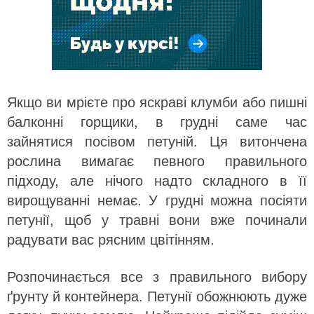
Якщо ви мрієте про яскраві клумби або пишні
балконні горщики, в грудні саме час
зайнятися посівом петуній. Ця витончена
рослина вимагає певного правильного
підходу, але нічого надто складного в її
вирощуванні немає. У грудні можна посіяти
петунії, щоб у травні вони вже починали
радувати вас рясним цвітінням.
Розпочинається все з правильного вибору
ґрунту й контейнера. Петунії обожнюють дуже