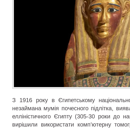
З 1916 року в Єгипетському національн
незаймана мумія почесного підлітка, виявл
елліністичного Єгипту (305-30 роки до на
вирішили використати комп’ютерну томо