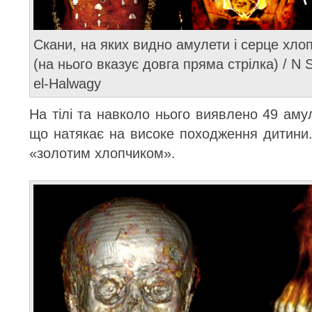
Скани, на яких видно амулети і серце хло
(на нього вказує довга пряма стрілка) / N 
el-Halwagy
На тілі та навколо нього виявлено 49 амуле
що натякає на високе походження дитини.
«золотим хлопчиком».