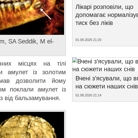
Лікарі розповіли, що
допомагає нормалізу
тиск без ліків
m, SA Seddik, M el-
01.08.2026 21:20
вних місцях на тілі
и амулет із золотим
Вчені з’ясували, що 
 мав дозволити йому
на сюжети наших снів
сом поклали амулет із
01.08.2026 21:14
з від бальзамування.