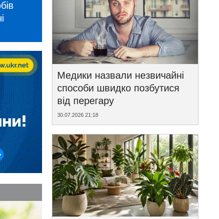
бів
і
Медики назвали незвичайні
способи швидко позбутися
від перегару
30.07.2026 21:18