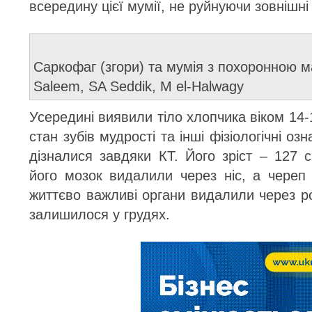
всередину цієї мумії, не руйнуючи зовнішні
Саркофаг (згори) та мумія з похоронною ма
Saleem, SA Seddik, M el-Halwagy
Усередині виявили тіло хлопчика віком 14-
стан зубів мудрості та інші фізіологічні оз
дізналися завдяки КТ. Його зріст – 127 с
його мозок видалили через ніс, а череп
життєво важливі органи видалили через р
залишилося у грудях.