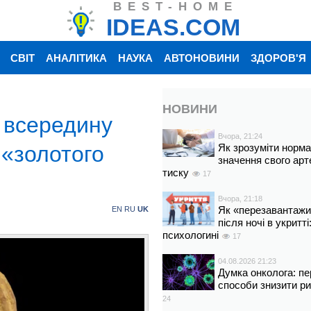
BEST-HOME
IDEAS.COM
СВІТ
АНАЛІТИКА
НАУКА
АВТОНОВИНИ
ЗДОРОВ'Я
НОВИНИ
 всередину
Вчора, 21:24
 «золотого
Як зрозуміти норм
значення свого арт
тиску
17
Вчора, 21:18
Як «перезавантажи
EN
RU
UK
після ночі в укритт
психологині
17
04.08.2026 21:23
Думка онколога: пе
способи знизити р
24