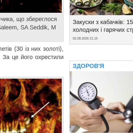
пчика, що збереглося
Закуски з кабачків: 15
Saleem, SA Seddik, M
холодних і гарячих с
02.08.2026 21:15
тів (30 із них золоті),
 За це його охрестили
ЗДОРОВ'Я