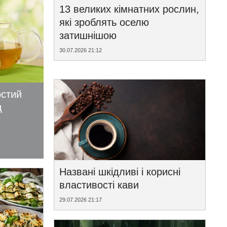
13 великих кімнатних рослин,
які зроблять оселю
затишнішою
30.07.2026 21:12
остий
д
Названі шкідливі і корисні
властивості кави
29.07.2026 21:17