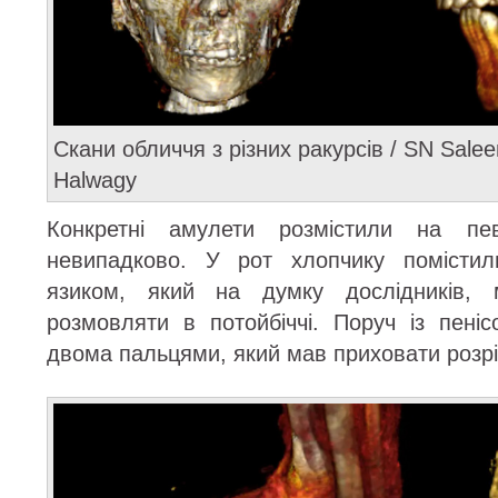
Скани обличчя з різних ракурсів / SN Salee
Halwagy
Конкретні амулети розмістили на пе
невипадково. У рот хлопчику помістил
язиком, який на думку дослідників,
розмовляти в потойбіччі. Поруч із пені
двома пальцями, який мав приховати розрі