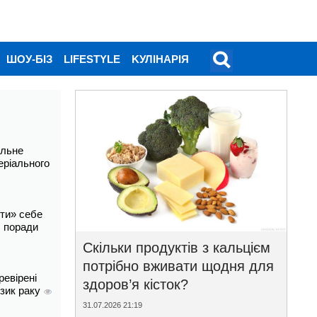
ШОУ-БІЗ
LIFESTYLE
KУЛІНАРІЯ
альне
еріального
ти» себе
і: поради
Скільки продуктів з кальцієм
потрібно вживати щодня для
ревірені
здоров’я кісток?
изик раку
31.07.2026 21:19