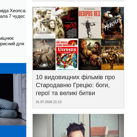
аміда Хеопса:
ала 7 чудес
зміцнює
корисний для
10 видовищних фільмів про
Стародавню Грецію: боги,
герої та великі битви
31.07.2026 21:13