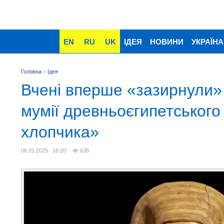
EN
RU
UK
ІДЕЯ
НОВИНИ
УКРАЇНА
Головна
>
Ідея
Вчені вперше «зазирнули»
мумії древньоєгипетського
хлопчика»
06.01.2025 18:20
638