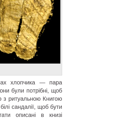
гах хлопчика — пара
вони були потрібні, щоб
дно з ритуальною Книгою
білі сандалії, щоб бути
ати описані в книзі