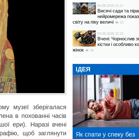
04.08.2026 21:17
Висячі сади та пір
нейромережа показ
світу на піку величі
23
03.08.2026 21:22
Вчені: Чорнослив 
кістки і особливо 
жінок
34
ІДЕЯ
ому музеї зберігалася
ена ​​в похованні часів
шої ери). Наразі вчені
графію, щоб заглянути
Як спати у спеку без