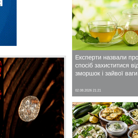
Експерти назвали пр
спосіб захиститися ві
зморшок і зайвої ваги
02.08.2026 21:21