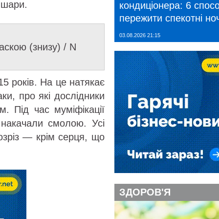
 шари.
кондиціонера: 6 спосо
пережити спекотні ноч
03.08.2026 21:15
скою (знизу) / N
15 років. На це натякає
наки, про які дослідники
м. Під час муміфікації
 накачали смолою. Усі
озріз — крім серця, що
ЗДОРОВ'Я