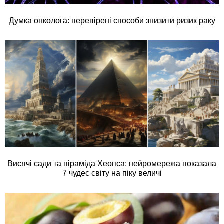
Думка онколога: перевірені способи знизити ризик раку
Висячі сади та піраміда Хеопса: нейромережа показала
7 чудес світу на піку величі