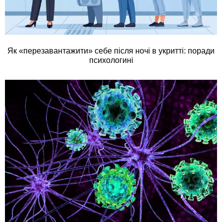
Як «перезавантажити» себе після ночі в укритті: поради
психологині