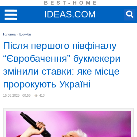
BEST-HOME
IDEAS.COM
Головна
>
Шоу-біз
Після першого півфіналу
“Євробачення” букмекери
змінили ставки: яке місце
пророкують Україні
15.05.2025 00:56
413