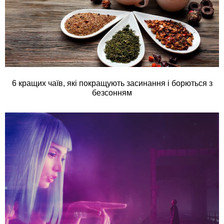
6 кращих чаїв, які покращують засинання і борються з
безсонням