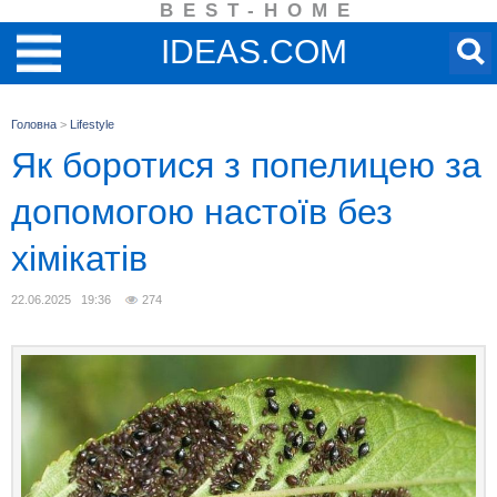
BEST-HOME
IDEAS.COM
Головна
>
Lifestyle
Як боротися з попелицею за
допомогою настоїв без
хімікатів
22.06.2025 19:36
274