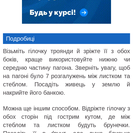
Подробиці
Візьміть гілочку троянди й зріжте її з обох
боків, краще використовуйте нижню чи
середню частину пагона. Зверніть увагу, щоб
на пагоні було 7 розгалужень між листком та
стеблом. Посадіть живець у землю й
накрийте його банкою.
Можна ще іншим способом. Відріжте гілочку з
обох сторін під гострим кутом, де між
стеблом та листком будуть брунечки.