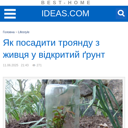
BEST-HOME
IDEAS.COM
Головна
>
Lifestyle
Як посадити троянду з
живця у відкритий ґрунт
11.06.2025 21:43
271