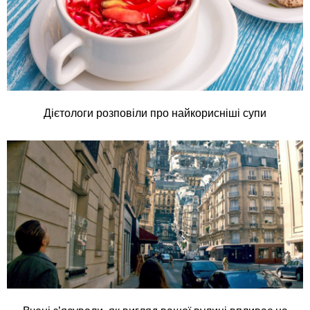
Дієтологи розповіли про найкорисніші супи