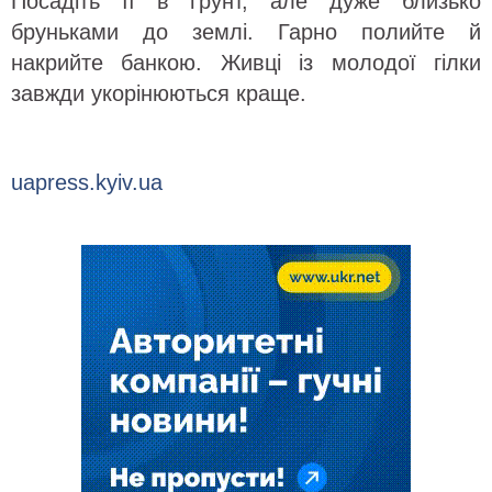
Посадіть її в ґрунт, але дуже близько
бруньками до землі. Гарно полийте й
накрийте банкою. Живці із молодої гілки
завжди укорінюються краще.
uapress.kyiv.ua