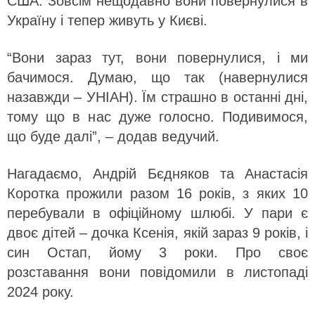
США. Зовсім нещодавно вони повернулися в
Україну і тепер живуть у Києві.
“Вони зараз тут, вони повернулися, і ми
бачимося. Думаю, що так (навернулися
назавжди – УНІАН). Їм страшно в останні дні,
тому що в нас дуже голосно. Подивимося,
що буде далі”, – додав ведучий.
Нагадаємо, Андрій Бєдняков та Анастасія
Коротка прожили разом 16 років, з яких 10
перебували в офіційному шлюбі. У пари є
двоє дітей – дочка Ксенія, якій зараз 9 років, і
син Остап, йому 3 роки. Про своє
розставання вони повідомили в листопаді
2024 року.