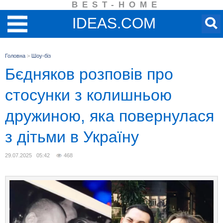
BEST-HOME
IDEAS.COM
Головна
>
Шоу-біз
Бєдняков розповів про
стосунки з колишньою
дружиною, яка повернулася
з дітьми в Україну
29.07.2025 05:42
468