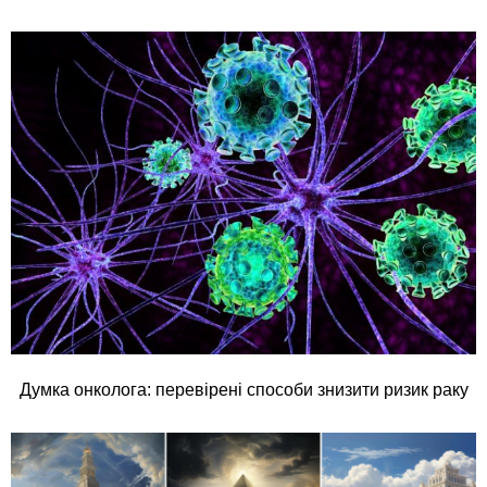
Думка онколога: перевірені способи знизити ризик раку