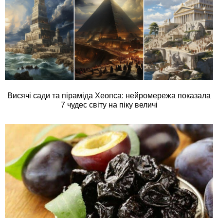
Висячі сади та піраміда Хеопса: нейромережа показала
7 чудес світу на піку величі