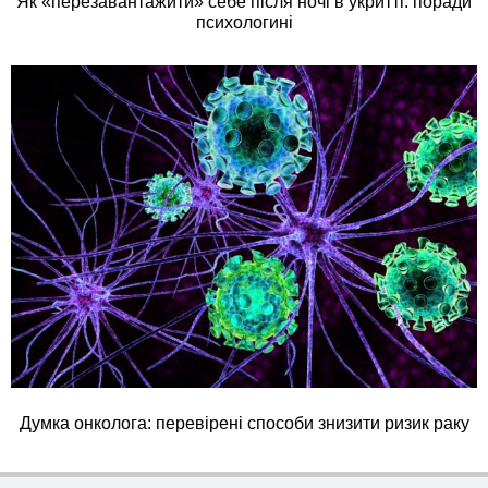
Як «перезавантажити» себе після ночі в укритті: поради
психологині
Думка онколога: перевірені способи знизити ризик раку