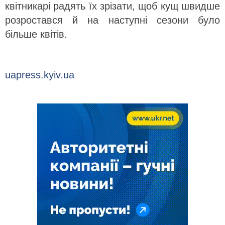
квітникарі радять їх зрізати, щоб кущ швидше
розростався й на наступні сезони було
більше квітів.
uapress.kyiv.ua