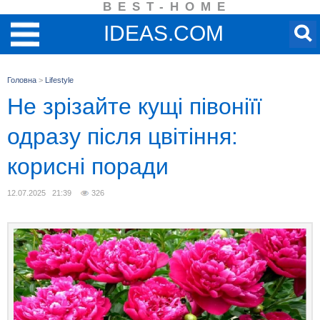
BEST-HOME
IDEAS.COM
Головна
>
Lifestyle
Не зрізайте кущі півоніїї
одразу після цвітіння:
корисні поради
12.07.2025 21:39
326