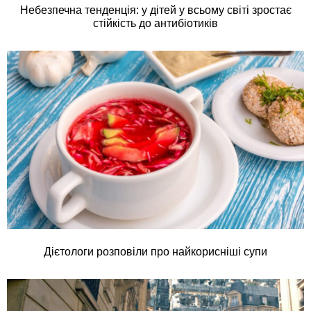
Небезпечна тенденція: у дітей у всьому світі зростає
стійкість до антибіотиків
Дієтологи розповіли про найкорисніші супи