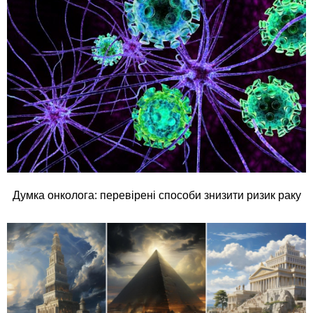
Думка онколога: перевірені способи знизити ризик раку