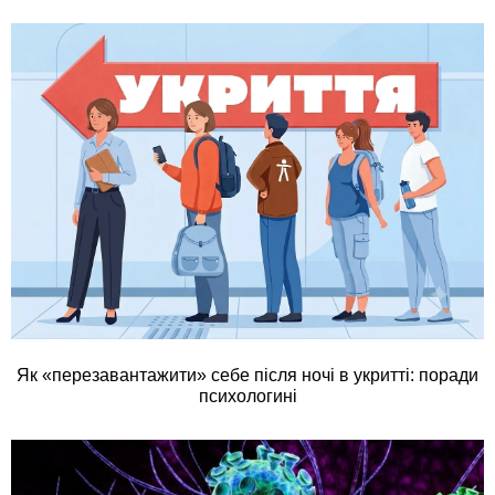
Як «перезавантажити» себе після ночі в укритті: поради
психологині