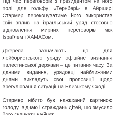
Під час переговорів з президентом на його
полі для гольфу «Тернбері» в Айрширі
Стармер переконуватиме його використав
свій вплив на ізраїльський уряд стосовно
відновлення мирних переговорів між
Ізраїлем і ХАМАСом.
Джерела зазначають що для
лейбористського уряду офіційне визнання
палестинської держави – це питання часу. За
даними видання, урядовці найближчими
днями викладуть свої пропозиції щодо
врегулювання ситуації на Близькому Сході.
Стармер нібито був нажаханий картиною
голоду, відчаю і страждань дітей, що змусило
його скликати кабінет.