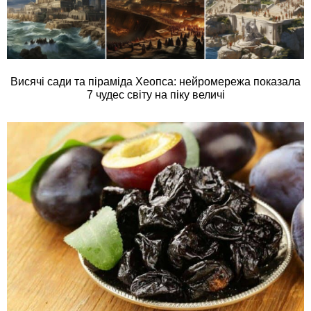
Висячі сади та піраміда Хеопса: нейромережа показала
7 чудес світу на піку величі