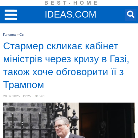
BEST-HOME
IDEAS.COM
Головна
>
Світ
Стармер скликає кабінет
міністрів через кризу в Газі,
також хоче обговорити її з
Трампом
28.07.2025 19:25
261