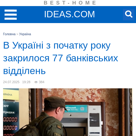
BEST-HOME
IDEAS.COM
Головна
>
Україна
В Україні з початку року
закрилося 77 банківських
відділень
24.07.2025 19:28
384