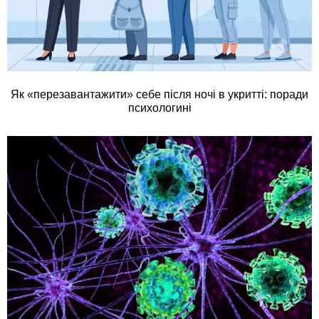
Як «перезавантажити» себе після ночі в укритті: поради
психологині