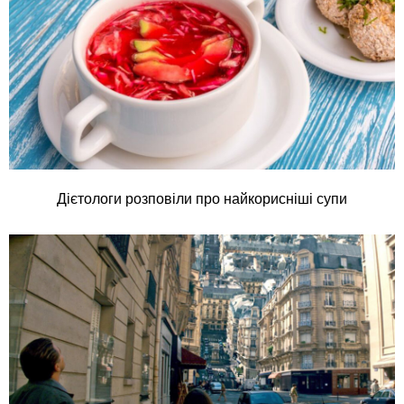
Дієтологи розповіли про найкорисніші супи