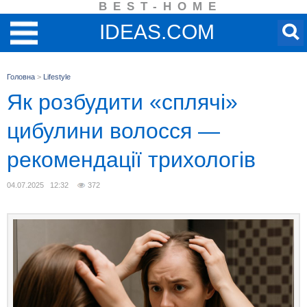
BEST-HOME
IDEAS.COM
Головна
>
Lifestyle
Як розбудити «сплячі»
цибулини волосся —
рекомендації трихологів
04.07.2025 12:32
372