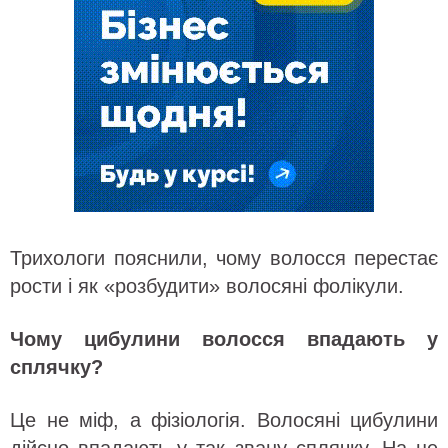
Трихологи пояснили, чому волосся перестає
рости і як «розбудити» волосяні фолікули.
Чому цибулини волосся впадають у
сплячку?
Це не міф, а фізіологія. Волосяні цибулини
дійсно впадають у так звану сплячку. На це