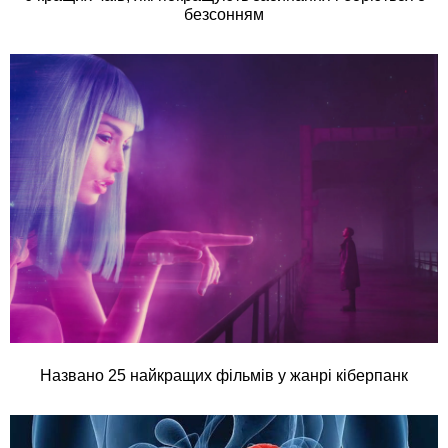
безсонням
Названо 25 найкращих фільмів у жанрі кіберпанк