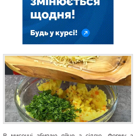
В мисочці збиваю яйце з сіллю. Форму з