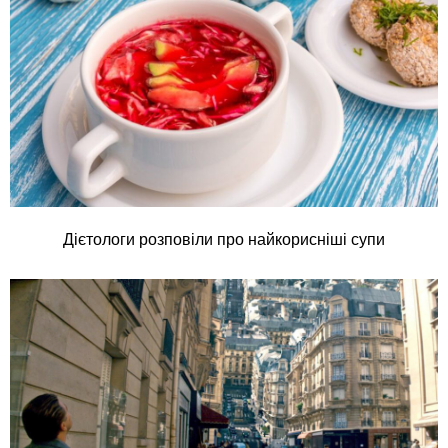
Дієтологи розповіли про найкорисніші супи