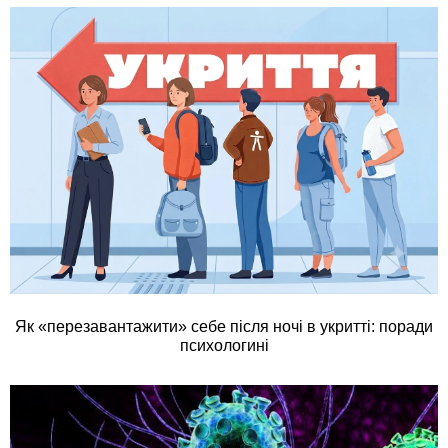
Як «перезавантажити» себе після ночі в укритті: поради
психологині