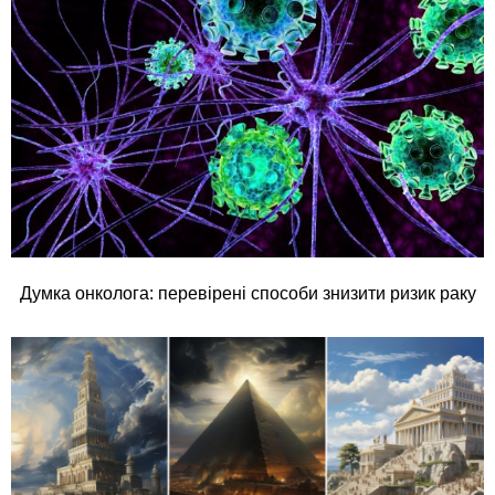
Думка онколога: перевірені способи знизити ризик раку