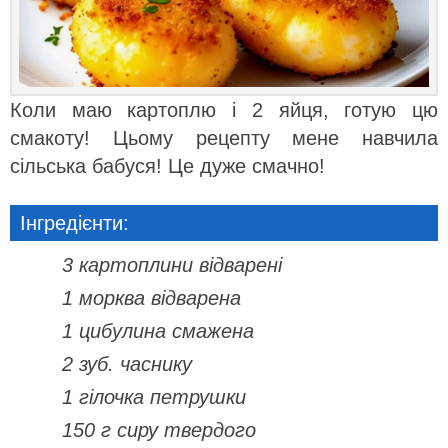
Коли маю картоплю і 2 яйця, готую цю
смакоту! Цьому рецепту мене навчила
сільська бабуся! Це дуже смачно!
Інгредієнти:
3 картоплини відварені
1 морква відварена
1 цибулина смажена
2 зуб. часнику
1 гілочка петрушки
150 г сиру твердого