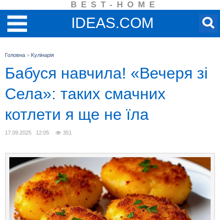
BEST-HOME
IDEAS.COM
Головна
>
Kулінарія
Бабуся навчила! «Вечеря зі
Села»: таких смачних
котлети я ще не їла
17.09.2025 12:05
351