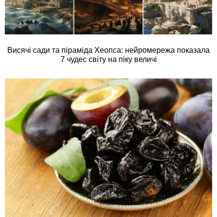
Висячі сади та піраміда Хеопса: нейромережа показала
7 чудес світу на піку величі