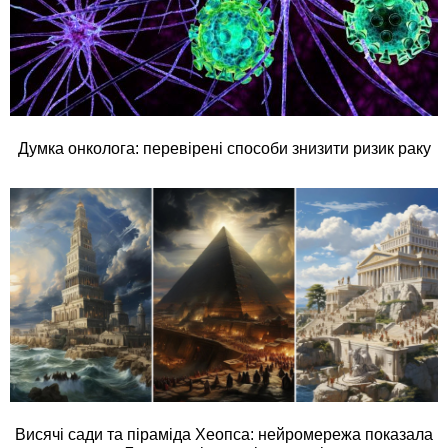
Думка онколога: перевірені способи знизити ризик раку
Висячі сади та піраміда Хеопса: нейромережа показала