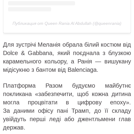
Публикация от Queen Rania Al Abdullah (@queenrania)
Для зустрічі Меланія обрала білий костюм від
Dolce & Gabbana, який поєднала з блузкою
карамельного кольору, а Ранія — вишукану
мідісукню з бантом від Balenciaga.
Платформа Разом будуємо майбутнє
покликана «забезпечити, щоб кожна дитина
могла процвітати в цифрову епоху».
За даними офісу пані Трамп, до її складу
увійдуть перші леді або джентльмени глав
держав.