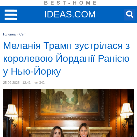
BEST-HOME
IDEAS.COM
Головна
>
Світ
Меланія Трамп зустрілася з
королевою Йорданії Ранією
у Нью-Йорку
25.09.2025 12:41
342