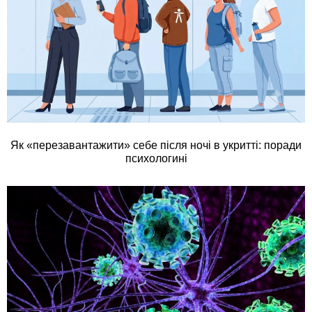
Як «перезавантажити» себе після ночі в укритті: поради
психологині