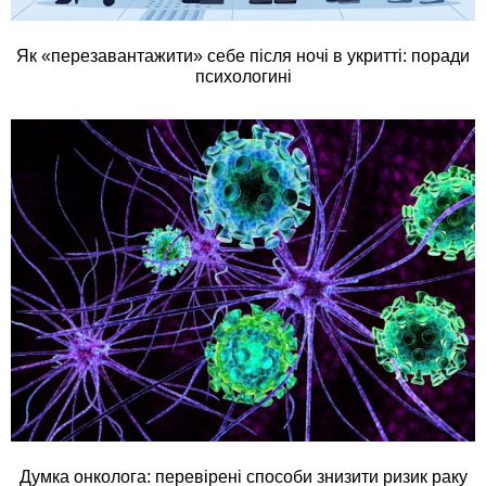
Як «перезавантажити» себе після ночі в укритті: поради
психологині
Думка онколога: перевірені способи знизити ризик раку