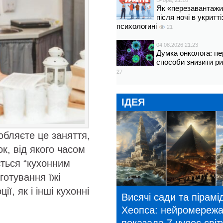
Вчора, 21:18
Як «перезавантажи
після ночі в укритт
психологині
21
04.08.2026 21:23
Думка онколога: пе
способи знизити р
27
ІДЕЯ
юбляєте це заняття,
к, від якого часом
ється “кухонним
готування їжі
, як і інші кухонні
Висячі сади та пірамі
Хеопса: нейромереж