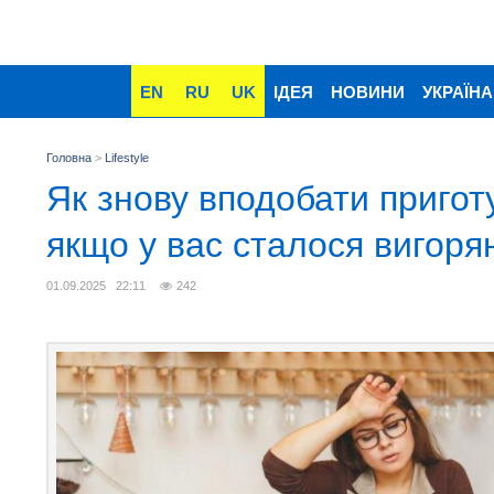
EN
RU
UK
ІДЕЯ
НОВИНИ
УКРАЇНА
Головна
>
Lifestyle
Як знову вподобати приготу
якщо у вас сталося вигоря
01.09.2025 22:11
242