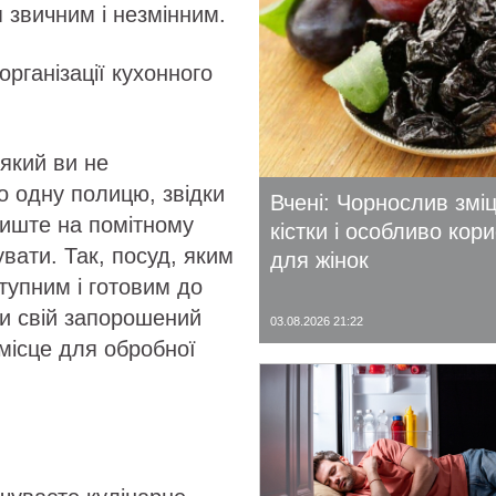
я звичним і незмінним.
організації кухонного
який ви не
о одну полицю, звідки
Вчені: Чорнослив змі
лиште на помітному
кістки і особливо кор
вати. Так, посуд, яким
для жінок
тупним і готовим до
ти свій запорошений
03.08.2026 21:22
місце для обробної