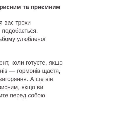
орисним та приємним
я вас трохи
 подобається.
ьбому улюбленої
нт, коли готуєте, якщо
нів — гормонів щастя,
вигоряння. А ще він
орисним, якщо ви
чите перед собою