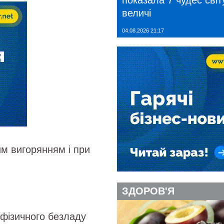
показала 7 чудес світу
величі
04.08.2026 21:17
им вигорянням і при
ЗДОРОВ'Я
фізичного безладу