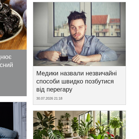
цнює
исний
Медики назвали незвичайні
способи швидко позбутися
від перегару
30.07.2026 21:18