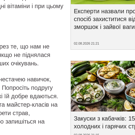
ні вітаміни і при цьому
Експерти назвали пр
спосіб захиститися ві
зморшок і зайвої ваги
02.08.2026 21:21
рез те, що нам не
 якщо не піднялася
ших очікувань.
нестачею навичок,
 Попросіть подругу
кі їй добре вдаються.
та майстер-класів на
рети страв,
Закуски з кабачків: 15
о запишіться на
холодних і гарячих с
02.08.2026 21:15