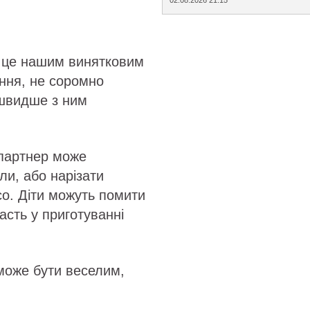
о це нашим винятковим
яння, не соромно
 швидше з ним
 партнер може
ли, або нарізати
ясо. Діти можуть помити
асть у приготуванні
 може бути веселим,