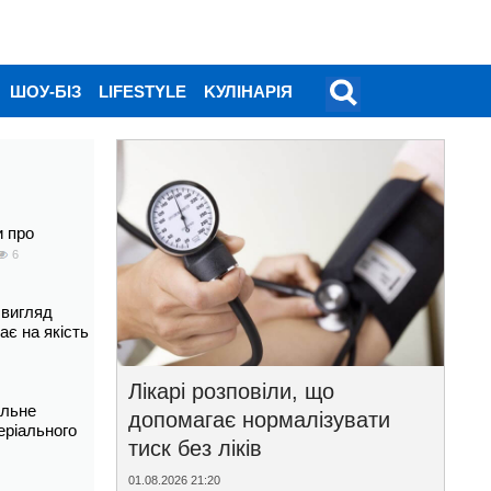
ШОУ-БІЗ
LIFESTYLE
KУЛІНАРІЯ
и про
6
 вигляд
ає на якість
Лікарі розповіли, що
альне
допомагає нормалізувати
еріального
тиск без ліків
01.08.2026 21:20