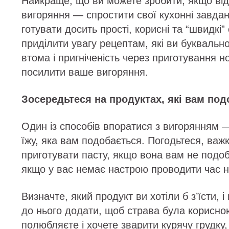
Найкраще, що ви можете зробити, якщо від
вигоряння — спростити свої кухонні завда
готувати досить прості, корисні та “швидкі”
приділити увагу рецептам, які ви буквальн
втома і пригніченість через приготування 
посилити ваше вигоряння.
Зосередьтеся на продуктах, які вам по
Один із способів впоратися з вигорянням 
їжу, яка вам подобається. Погодьтеся, важ
приготувати пасту, якщо вона вам не подо
якщо у вас немає настрою проводити час на
Визначте, який продукт ви хотіли б з’їсти,
до нього додати, щоб страва була корисно
полюбляєте і хочете зварити курячу грудку, 