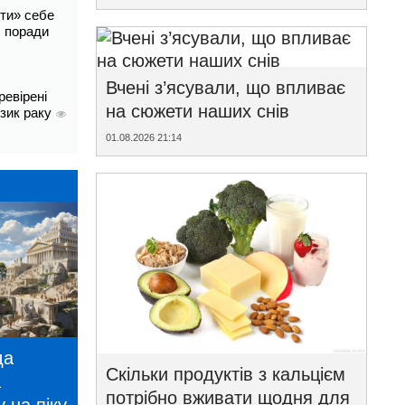
ти» себе
і: поради
Вчені з’ясували, що впливає
ревірені
на сюжети наших снів
изик раку
01.08.2026 21:14
да
Скільки продуктів з кальцієм
а
потрібно вживати щодня для