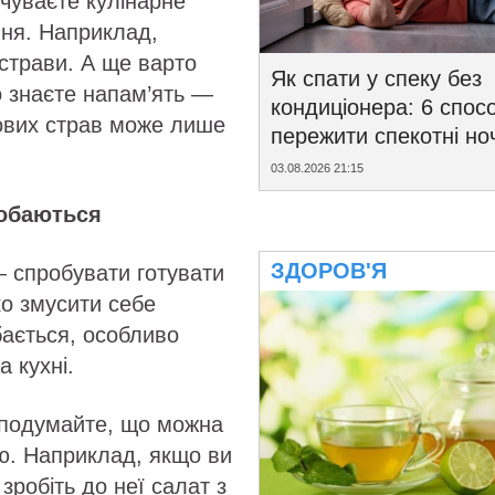
чуваєте кулінарне
ння. Наприклад,
 страви. А ще варто
Як спати у спеку без
о знаєте напам’ять —
кондиціонера: 6 спосо
нових страв може лише
пережити спекотні ноч
03.08.2026 21:15
добаються
ЗДОРОВ'Я
— спробувати готувати
ко змусити себе
бається, особливо
 кухні.
 і подумайте, що можна
ю. Наприклад, якщо ви
зробіть до неї салат з