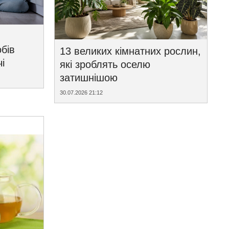
бів
13 великих кімнатних рослин,
і
які зроблять оселю
затишнішою
30.07.2026 21:12