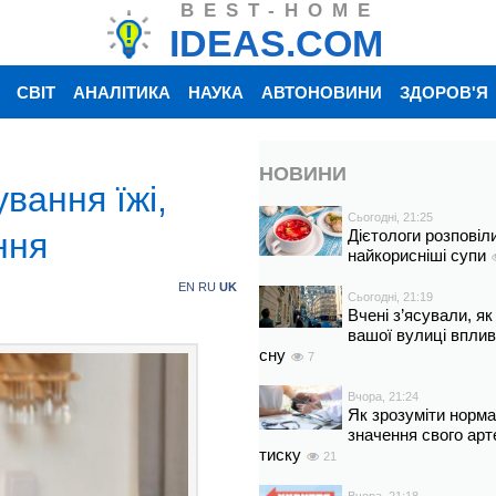
BEST-HOME
IDEAS.COM
СВІТ
АНАЛІТИКА
НАУКА
АВТОНОВИНИ
ЗДОРОВ'Я
НОВИНИ
вання їжі,
Сьогодні, 21:25
ння
Дієтологи розповіл
найкорисніші супи
EN
RU
UK
Сьогодні, 21:19
Вчені з’ясували, як
вашої вулиці вплив
сну
7
Вчора, 21:24
Як зрозуміти норм
значення свого арт
тиску
21