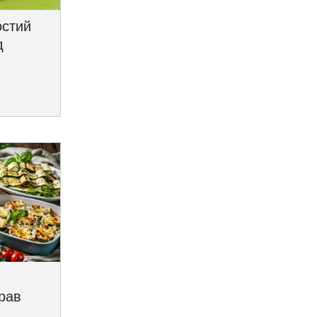
остий
д
трав