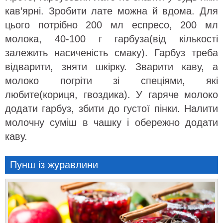
кав’ярні. Зробити лате можна й вдома. Для
цього потрібно 200 мл еспресо, 200 мл
молока, 40-100 г гарбуза(від кількості
залежить насиченість смаку). Гарбуз треба
відварити, зняти шкірку. Зварити каву, а
молоко погріти зі спеціями, які
любите(кориця, гвоздика). У гаряче молоко
додати гарбуз, збити до густої пінки. Налити
молочну суміш в чашку і обережно додати
каву.
Пунш із журавлини