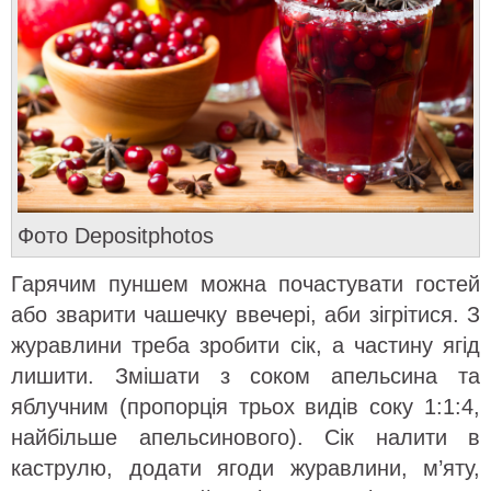
Фото Depositphotos
Гарячим пуншем можна почастувати гостей
або зварити чашечку ввечері, аби зігрітися. З
журавлини треба зробити сік, а частину ягід
лишити. Змішати з соком апельсина та
яблучним (пропорція трьох видів соку 1:1:4,
найбільше апельсинового). Сік налити в
каструлю, додати ягоди журавлини, м’яту,