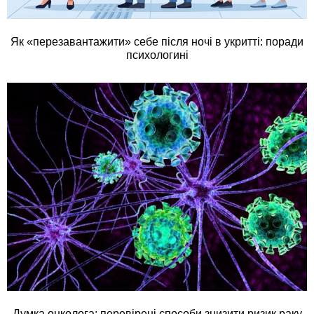
Як «перезавантажити» себе після ночі в укритті: поради
психологині
Думка онколога: перевірені способи знизити ризик раку