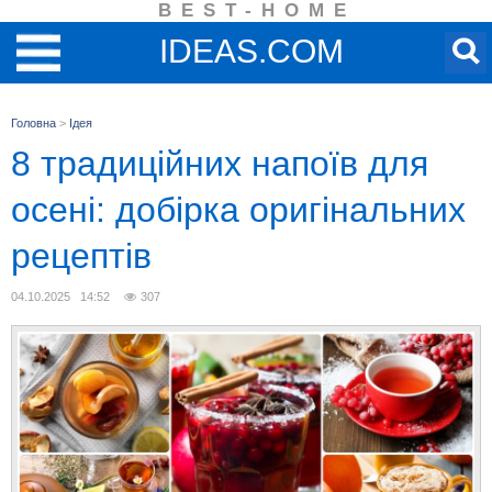
BEST-HOME
IDEAS.COM
Головна
>
Ідея
8 традиційних напоїв для
осені: добірка оригінальних
рецептів
04.10.2025 14:52
307