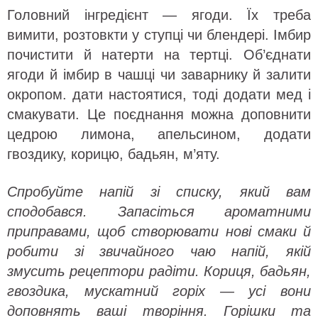
Головний інгредієнт — ягоди. Їх треба
вимити, розтовкти у ступці чи блендері. Імбир
почистити й натерти на тертці. Об’єднати
ягоди й імбир в чашці чи заварнику й залити
окропом. дати настоятися, тоді додати мед і
смакувати. Це поєднання можна доповнити
цедрою лимона, апельсином, додати
гвоздику, корицю, бадьян, м’яту.
Спробуйте напій зі списку, який вам
сподобався. Запасіться ароматними
приправами, щоб створювати нові смаки й
робити зі звичайного чаю напій, якій
змусить рецептори радіти. Кориця, бадьян,
гвоздика, мускатний горіх — усі вони
доповнять ваші творіння. Горішки та