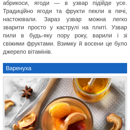
абрикоси, ягоди — в узвар підійде усе.
Традиційно ягоди та фрукти пекли в печі,
настоювали. Зараз узвар можна легко
зварити просто у каструлі на плиті. Узвар
пили в будь-яку пору року, варили і зі
свіжими фруктами. Взимку й восени це було
джерело вітамінів.
Варенуха