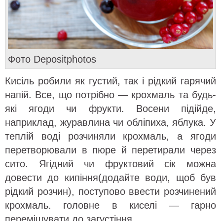
Фото Depositphotos
Кисіль робили як густий, так і рідкий гарячий
напій. Все, що потрібно — крохмаль та будь-
які ягоди чи фрукти. Восени підійде,
наприклад, журавлина чи обліпиха, яблука. У
теплій воді розчиняли крохмаль, а ягоди
перетворювали в пюре й перетирали через
сито. Ягідний чи фруктовий сік можна
довести до кипіння(додайте води, щоб був
рідкий розчин), поступово ввести розчинений
крохмаль. головне в киселі — гарно
перемішувати до загустіння.