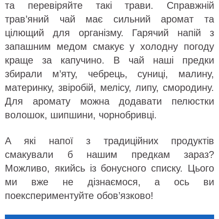
та перевіряйте такі трави. Справжній
трав’яний чай має сильний аромат та
цілющий для організму. Гарячий напій з
запашним медом смакує у холодну погоду
краще за капучино. В чай наші предки
збирали м’яту, чебрець, суниці, малину,
материнку, звіробій, мелісу, липу, смородину.
Для аромату можна додавати пелюстки
волошок, шипшини, чорнобривці.
А які напої з традиційних продуктів
смакували б нашим предкам зараз?
Можливо, якийсь із бонусного списку. Цього
ми вже не дізнаємося, а ось ви
поекспериментуйте обов’язково!