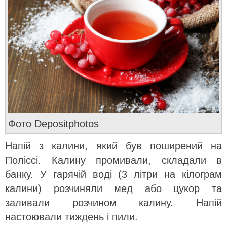
Фото Depositphotos
Напій з калини, який був поширений на
Поліссі. Калину промивали, складали в
банку. У гарячій воді (3 літри на кілограм
калини) розчиняли мед або цукор та
заливали розчином калину. Напій
настоювали тиждень і пили.