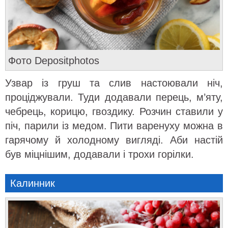
Фото Depositphotos
Узвар із груш та слив настоювали ніч,
проціджували. Туди додавали перець, м’яту,
чебрець, корицю, гвоздику. Розчин ставили у
піч, парили із медом. Пити варенуху можна в
гарячому й холодному вигляді. Аби настій
був міцнішим, додавали і трохи горілки.
Калинник