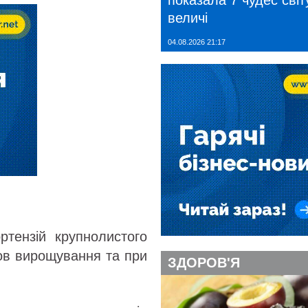
показала 7 чудес світу
величі
04.08.2026 21:17
ртензій крупнолистого
мов вирощування та при
ЗДОРОВ'Я