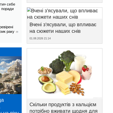
ти» себе
і: поради
Вчені з’ясували, що впливає
ревірені
на сюжети наших снів
изик раку
01.08.2026 21:14
да
Скільки продуктів з кальцієм
а
потрібно вживати щодня для