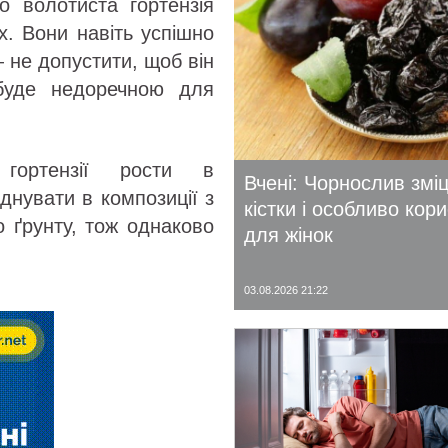
о волотиста гортензія
х. Вони навіть успішно
 не допустити, щоб він
уде недоречною для
 гортензії рости в
Вчені: Чорнослив змі
днувати в композиції з
кістки і особливо кор
о ґрунту, тож однаково
для жінок
03.08.2026 21:22