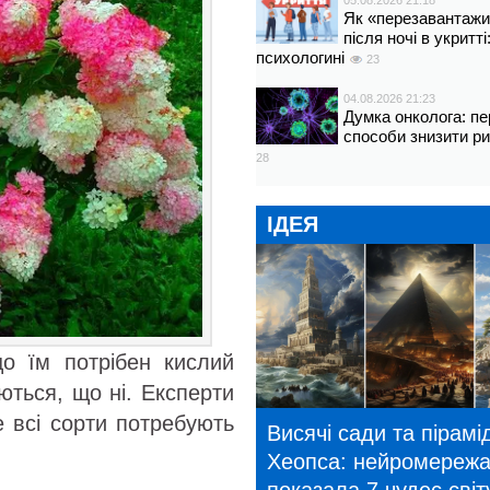
05.08.2026 21:18
Як «перезавантажи
після ночі в укритт
психологині
23
04.08.2026 21:23
Думка онколога: пе
способи знизити р
28
ІДЕЯ
що їм потрібен кислий
ються, що ні. Експерти
 всі сорти потребують
Висячі сади та пірамі
Хеопса: нейромереж