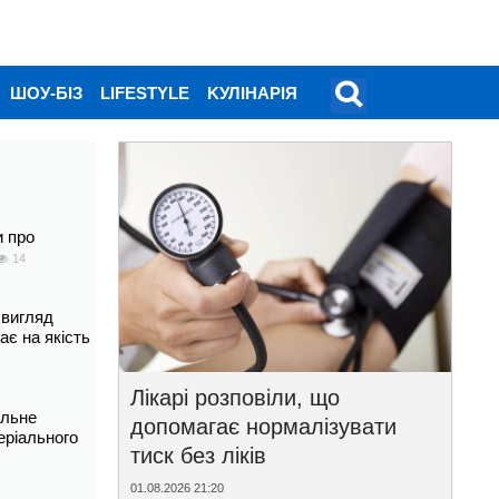
ШОУ-БІЗ
LIFESTYLE
KУЛІНАРІЯ
и про
14
 вигляд
ає на якість
Лікарі розповіли, що
альне
допомагає нормалізувати
еріального
тиск без ліків
01.08.2026 21:20