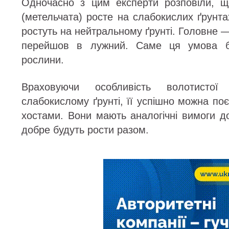
Одночасно з цим експерти розповіли, щ
(метельчата) росте на слабокислих ґрунта
ростуть на нейтральному ґрунті. Головне —
перейшов в лужний. Саме ця умова б
рослини.
Враховуючи особливість волотистої
слабокислому ґрунті, її успішно можна поє
хостами. Вони мають аналогічні вимоги д
добре будуть рости разом.