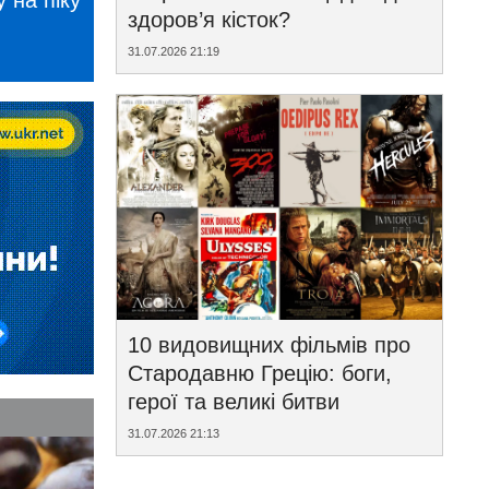
 на піку
здоров’я кісток?
31.07.2026 21:19
10 видовищних фільмів про
Стародавню Грецію: боги,
герої та великі битви
31.07.2026 21:13