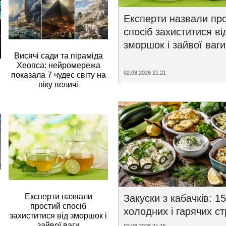
Експерти назвали пр
спосіб захиститися ві
зморшок і зайвої ваги
Висячі сади та піраміда
Хеопса: нейромережа
02.08.2026 21:21
показала 7 чудес світу на
піку величі
Експерти назвали
Закуски з кабачків: 15
простий спосіб
холодних і гарячих с
захиститися від зморшок і
зайвої ваги
02.08.2026 21:15