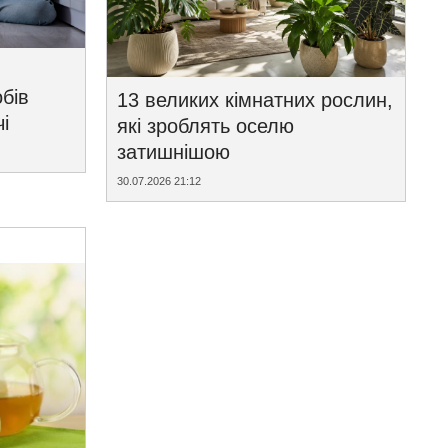
бів
13 великих кімнатних рослин,
і
які зроблять оселю
затишнішою
30.07.2026 21:12