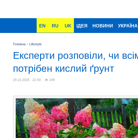
EN
RU
UK
ІДЕЯ
НОВИНИ
УКРАЇНА
Головна
>
Lifestyle
Експерти розповіли, чи всі
потрібен кислий ґрунт
29.10.2025 22:40
248