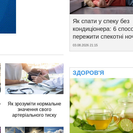
Як спати у спеку без
кондиціонера: 6 спосо
пережити спекотні ноч
03.08.2026 21:15
ЗДОРОВ'Я
д
Як зрозуміти нормальне
значення свого
артеріального тиску