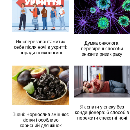
Як «перезавантажити»
Думка онколога:
себе після ночі в укритті:
перевірені способи
поради психологині
знизити ризик раку
Як спати у спеку без
кондиціонера: 6 способів
Вчені: Чорнослив зміцнює
пережити спекотні ночі
кістки і особливо
корисний для жінок