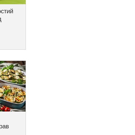
остий
д
трав