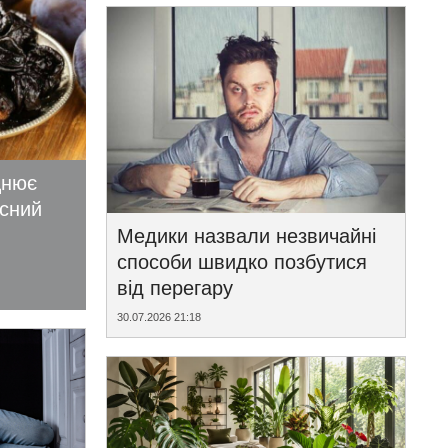
цнює
исний
Медики назвали незвичайні
способи швидко позбутися
від перегару
30.07.2026 21:18