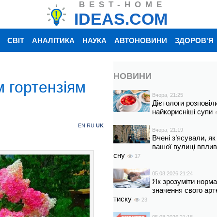
BEST-HOME
IDEAS.COM
СВІТ
АНАЛІТИКА
НАУКА
АВТОНОВИНИ
ЗДОРОВ'Я
НОВИНИ
м гортензіям
Вчора, 21:25
Дієтологи розповіл
найкорисніші супи
EN
RU
UK
Вчора, 21:19
Вчені з’ясували, як
вашої вулиці вплив
сну
17
05.08.2026 21:24
Як зрозуміти норм
значення свого арт
тиску
23