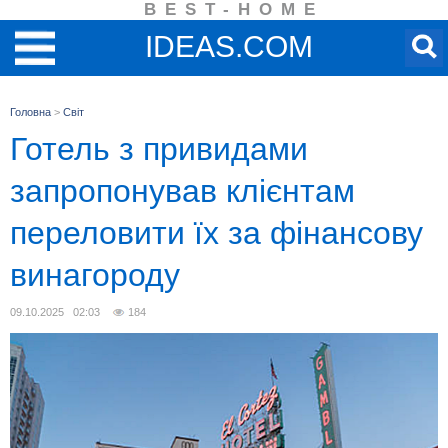
BEST-HOME
IDEAS.COM
Головна
>
Світ
Готель з привидами
запропонував клієнтам
переловити їх за фінансову
винагороду
09.10.2025 02:03
184