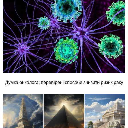
Думка онколога: перевірені способи знизити ризик раку