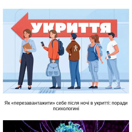
Як «перезавантажити» себе після ночі в укритті: поради
психологині