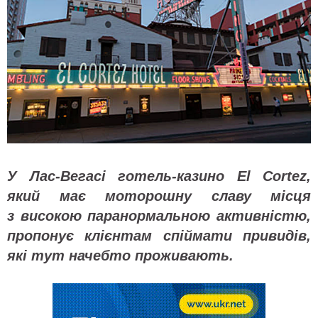
У Лас-Вегасі готель-казино El Cortez,
який має моторошну славу місця
з високою паранормальною активністю,
пропонує клієнтам спіймати привидів,
які тут начебто проживають.