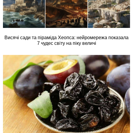
Висячі сади та піраміда Хеопса: нейромережа показала
7 чудес світу на піку величі