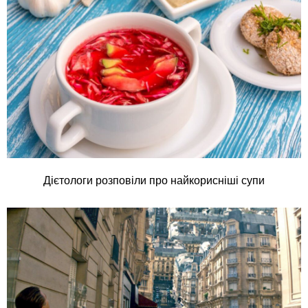
Дієтологи розповіли про найкорисніші супи