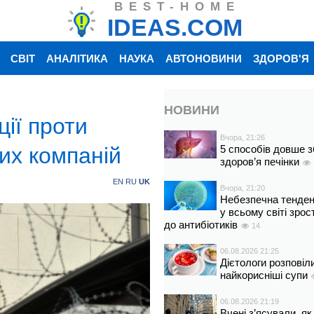
BEST-HOME
IDEAS.COM
СВІТ
АНАЛІТИКА
НАУКА
АВТОНОВИНИ
ЗДОРОВ'Я
НОВИНИ
ії проти
Вчора, 21:26
их компаній
5 способів довше з
здоров’я печінки
EN
RU
UK
Вчора, 21:20
Небезпечна тенденц
у всьому світі зрос
до антибіотиків
14
06.08.2026 21:25
Дієтологи розповіл
найкорисніші супи
06.08.2026 21:19
Вчені з’ясували, як