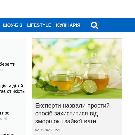
ШОУ-БІЗ
LIFESTYLE
KУЛІНАРІЯ
берегти
17
ія: у дітей
тає стійкість
Експерти назвали простий
спосіб захиститися від
и про
25
зморшок і зайвої ваги
02.08.2026 21:21
 вигляд