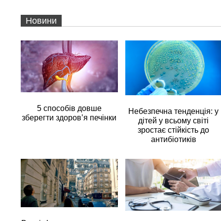
Новини
5 способів довше
Небезпечна тенденція: у
зберегти здоров’я печінки
дітей у всьому світі
зростає стійкість до
антибіотиків