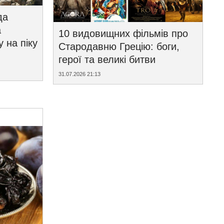
да
а
10 видовищних фільмів про
у на піку
Стародавню Грецію: боги,
герої та великі битви
31.07.2026 21:13