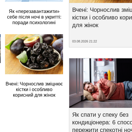
Вчені: Чорнослив змі
Як «перезавантажити»
кістки і особливо кор
себе після ночі в укритті:
поради психологині
для жінок
03.08.2026 21:22
Вчені: Чорнослив зміцнює
кістки і особливо
корисний для жінок
Як спати у спеку без
кондиціонера: 6 спосо
пережити спекотні ноч