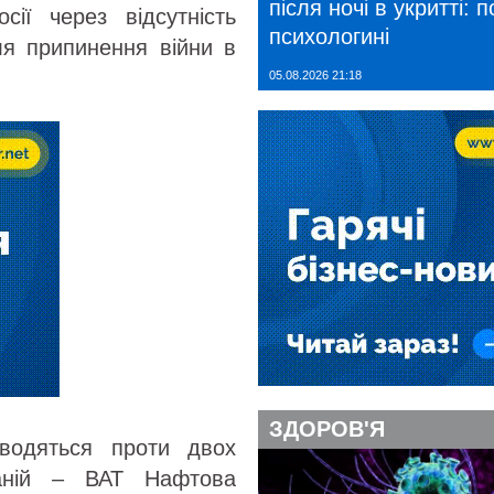
після ночі в укритті: 
сії через відсутність
психологині
ля припинення війни в
05.08.2026 21:18
ЗДОРОВ'Я
водяться проти двох
паній – ВАТ Нафтова