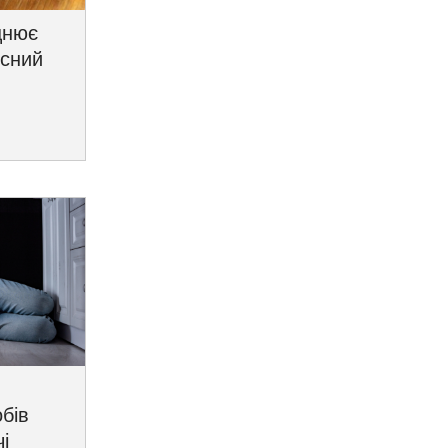
цнює
исний
бів
і