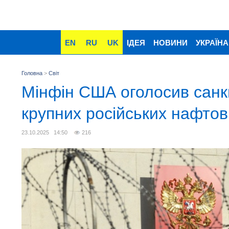
EN
RU
UK
ІДЕЯ
НОВИНИ
УКРАЇНА
Головна
>
Світ
Мінфін США оголосив санкц
крупних російських нафтов
23.10.2025 14:50
216