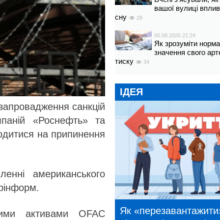
вашої вулиці вплив
сну
28
05.08.2026 21:24
Як зрозуміти норм
значення свого арт
тиску
34
ІДЕЯ
 запровадження санкцій
мпаній «Роснефть» та
одитися на припинення
енні американського
рінформ.
Як «перезавантажити
ними активами OFAC