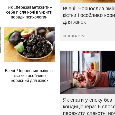
Як «перезавантажити»
Вчені: Чорнослив змі
себе після ночі в укритті:
кістки і особливо кор
поради психологині
для жінок
03.08.2026 21:22
Вчені: Чорнослив зміцнює
кістки і особливо
корисний для жінок
Як спати у спеку без
кондиціонера: 6 спосо
пережити спекотні ноч