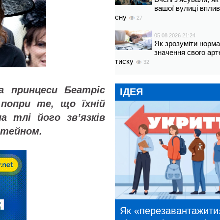
вашої вулиці вплив
сну
27
05.08.2026 21:24
Як зрозуміти норм
значення свого арт
тиску
32
а принцеси Беатріс
ІДЕЯ
попри те, що їхній
 тлі його звʼязків
штейном.
Як «перезавантажити