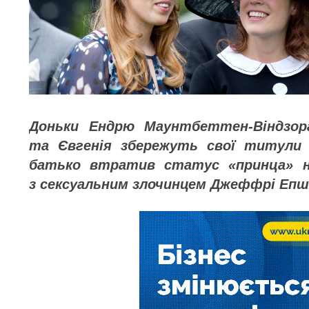
Доньки Ендрю Маунтбеттен-Віндзор
та Євгенія збережуть свої титули 
батько втратив статус «принца» на
з сексуальним злочинцем Джеффрі Еп