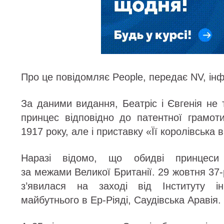
Про це повідомляє People, передає NV, і
За даними видання, Беатріс і Євгенія не 
принцес відповідно до патентної грамот
1917 року, але і приставку «Її королівська в
Наразі відомо, що обидві принцеси 
за межами Великої Британії. 29 жовтня 37-
з’явилася на заході від Інституту інв
майбутнього в Ер-Ріяді, Саудівська Аравія.