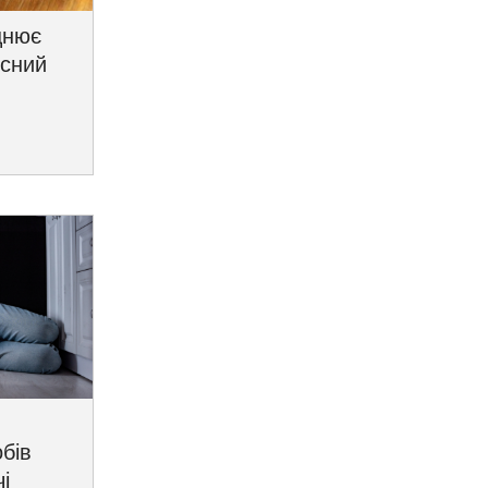
цнює
исний
бів
і