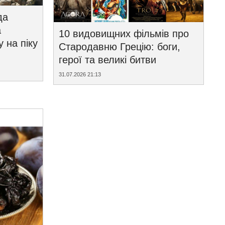
да
а
10 видовищних фільмів про
у на піку
Стародавню Грецію: боги,
герої та великі битви
31.07.2026 21:13