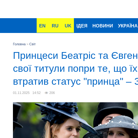
EN
RU
UK
ІДЕЯ
НОВИНИ
УКРАЇНА
Головна
>
Світ
Принцеси Беатріс та Євген
свої титули попри те, що їх
втратив статус "принца" – 
01.11.2025 14:52
206