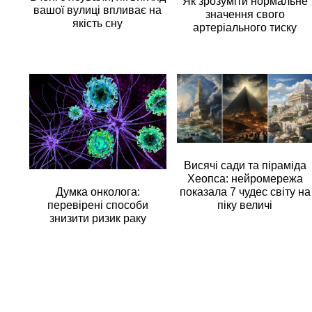
Як зрозуміти нормальне
вашої вулиці впливає на
значення свого
якість сну
артеріального тиску
Висячі сади та піраміда
Хеопса: нейромережа
Думка онколога:
показала 7 чудес світу на
перевірені способи
піку величі
знизити ризик раку