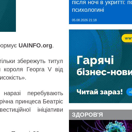
після ночі в укритті: 
психологині
05.08.2026 21:18
нформує
UAINFO.org
.
тільки збережуть титул
и короля Георга V від
исокість».
наразі перебувають
річна принцеса Беатріс
естиційної ініціативи
ЗДОРОВ'Я