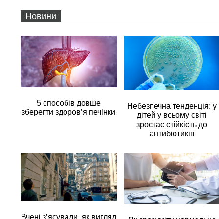
Новини
5 способів довше
Небезпечна тенденція: у
зберегти здоров’я печінки
дітей у всьому світі
зростає стійкість до
антибіотиків
Вчені з’ясували, як вигляд