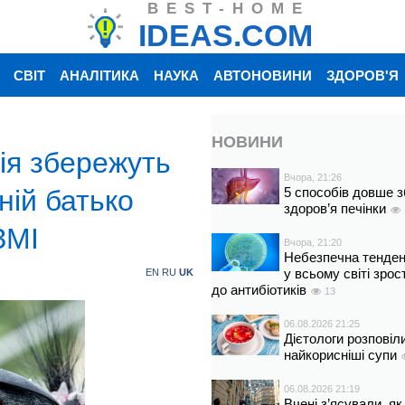
BEST-HOME
IDEAS.COM
СВІТ
АНАЛІТИКА
НАУКА
АВТОНОВИНИ
ЗДОРОВ'Я
НОВИНИ
ія збережуть
Вчора, 21:26
ній батько
5 способів довше з
здоров’я печінки
ЗМІ
Вчора, 21:20
Небезпечна тенденц
у всьому світі зрос
EN
RU
UK
до антибіотиків
13
06.08.2026 21:25
Дієтологи розповіл
найкорисніші супи
06.08.2026 21:19
Вчені з’ясували, як