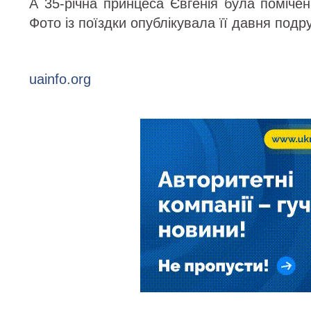
А 35-річна принцеса Євгенія була поміче
Фото із поїздки опублікувала її давня подру
uainfo.org