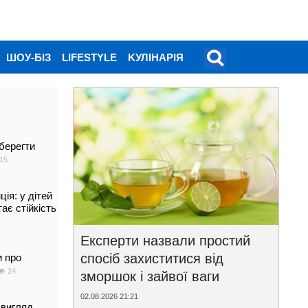
ШОУ-БІЗ
LIFESTYLE
KУЛІНАРІЯ
берегти
15
ія: у дітей
тає стійкість
Експерти назвали простий
спосіб захиститися від
и про
24
зморшок і зайвої ваги
02.08.2026 21:21
 вигляд