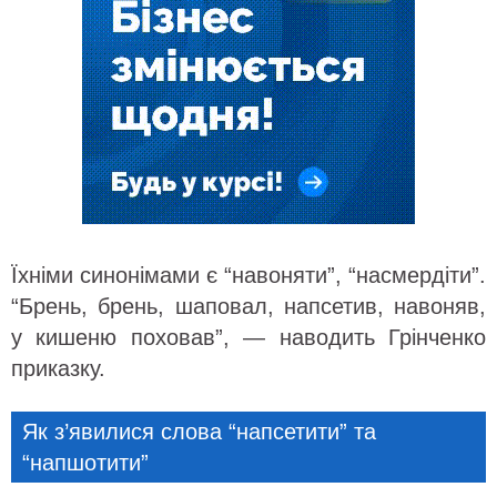
Їхніми синонімами є “навоняти”, “насмердіти”.
“Брень, брень, шаповал, напсетив, навоняв,
у кишеню поховав”, — наводить Грінченко
приказку.
Як з’явилися слова “напсетити” та
“напшотити”