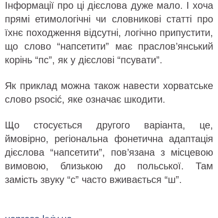
Інформації про ці дієслова дуже мало. І хоча
прямі етимологічні чи словникові статті про
їхнє походження відсутні, логічно припустити,
що слово “напсетити” має праслов’янський
корінь “пс”, як у дієслові “псувати”.
Як приклад можна також навести хорватське
слово psocić, яке означає шкодити.
Що стосується другого варіанта, це,
ймовірно, регіональна фонетична адаптація
дієслова “напсетити”, пов’язана з місцевою
вимовою, близькою до польської. Там
замість звуку “с” часто вживається “ш”.