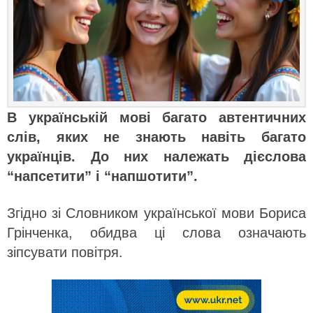
В українській мові багато автентичних
слів, яких не знають навіть багато
українців. До них належать дієслова
“напсетити” і “напшотити”.
Згідно зі Словником української мови Бориса
Грінченка, обидва ці слова означають
зіпсувати повітря.