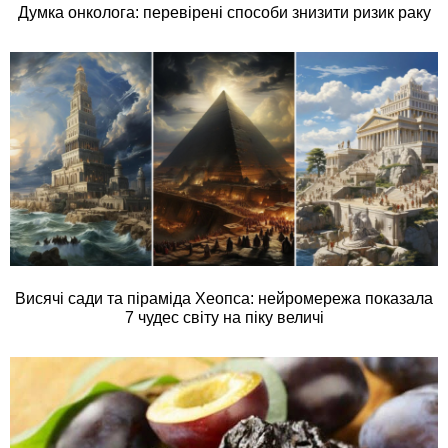
Думка онколога: перевірені способи знизити ризик раку
Висячі сади та піраміда Хеопса: нейромережа показала
7 чудес світу на піку величі