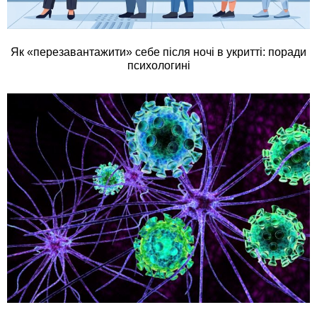
Як «перезавантажити» себе після ночі в укритті: поради
психологині