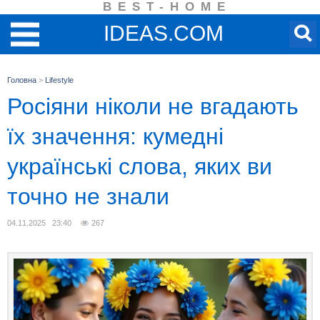
BEST-HOME
IDEAS.COM
Головна
>
Lifestyle
Росіяни ніколи не вгадають
їх значення: кумедні
українські слова, яких ви
точно не знали
04.11.2025 23:40
267