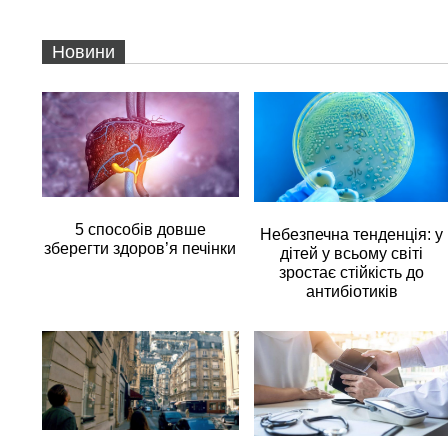
Новини
5 способів довше
Небезпечна тенденція: у
зберегти здоров’я печінки
дітей у всьому світі
зростає стійкість до
антибіотиків