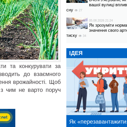
вашої вулиці вплив
сну
27
05.08.2026 21:24
Як зрозуміти норм
значення свого арт
тиску
34
ІДЕЯ
ати та конкурувати за
изводить до взаємного
шення врожайності. Щоб
 з чим не варто поруч
Як «перезавантажити