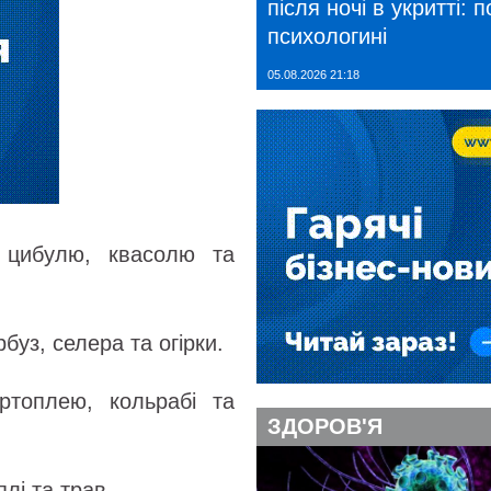
після ночі в укритті: 
психологині
05.08.2026 21:18
цибулю, квасолю та
буз, селера та огірки.
ртоплею, кольрабі та
ЗДОРОВ'Я
лі та трав.