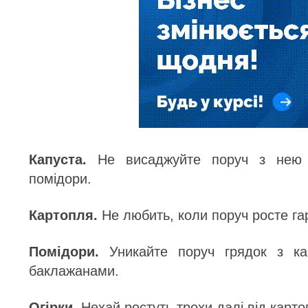
Капуста.
Не висаджуйте поруч з нею 
помідори.
Картопля.
Не любить, коли поруч росте гар
Помідори.
Уникайте поруч грядок з ка
баклажанами.
Огірки.
Нехай ростуть трохи далі від картоп