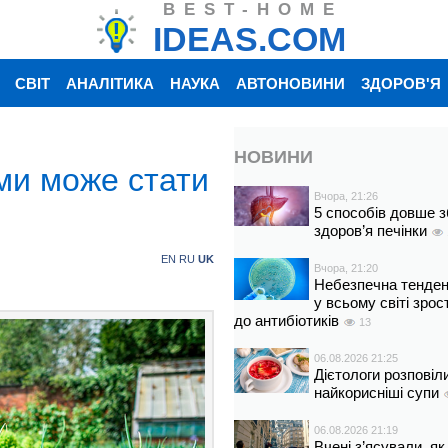
BEST-HOME
IDEAS.COM
СВІТ
АНАЛІТИКА
НАУКА
АВТОНОВИНИ
ЗДОРОВ'Я
НОВИНИ
ми може стати
Вчора, 21:26
5 способів довше з
здоров’я печінки
EN
RU
UK
Вчора, 21:20
Небезпечна тенденц
у всьому світі зрос
до антибіотиків
13
06.08.2026 21:25
Дієтологи розповіл
найкорисніші супи
06.08.2026 21:19
Вчені з’ясували, як