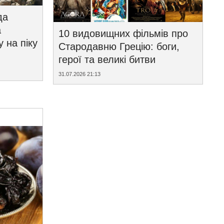
да
а
10 видовищних фільмів про
у на піку
Стародавню Грецію: боги,
герої та великі битви
31.07.2026 21:13