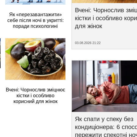
Вчені: Чорнослив змі
Як «перезавантажити»
кістки і особливо кор
себе після ночі в укритті:
для жінок
поради психологині
03.08.2026 21:22
Вчені: Чорнослив зміцнює
кістки і особливо
корисний для жінок
Як спати у спеку без
кондиціонера: 6 спосо
пережити спекотні ноч