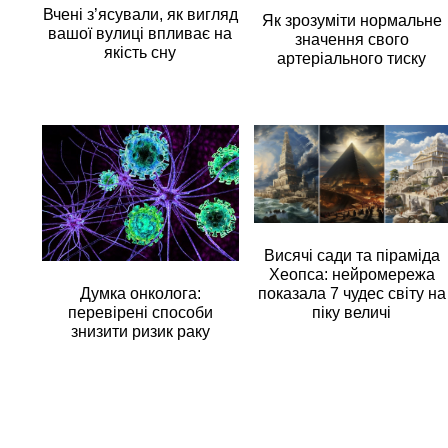
Вчені з’ясували, як вигляд
Як зрозуміти нормальне
вашої вулиці впливає на
значення свого
якість сну
артеріального тиску
Висячі сади та піраміда
Хеопса: нейромережа
Думка онколога:
показала 7 чудес світу на
перевірені способи
піку величі
знизити ризик раку