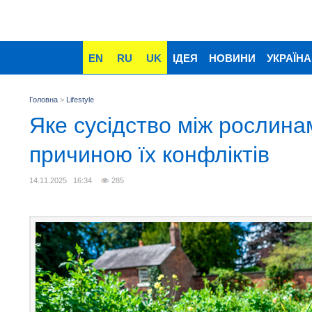
EN
RU
UK
ІДЕЯ
НОВИНИ
УКРАЇНА
Головна
>
Lifestyle
Яке сусідство між рослина
причиною їх конфліктів
14.11.2025 16:34
285