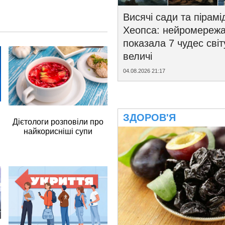
Висячі сади та пірамі
Хеопса: нейромереж
показала 7 чудес світ
величі
04.08.2026 21:17
ЗДОРОВ'Я
Дієтологи розповіли про
найкорисніші супи