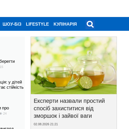
ШОУ-БІЗ
LIFESTYLE
KУЛІНАРІЯ
берегти
15
ія: у дітей
тає стійкість
Експерти назвали простий
спосіб захиститися від
и про
24
зморшок і зайвої ваги
02.08.2026 21:21
 вигляд