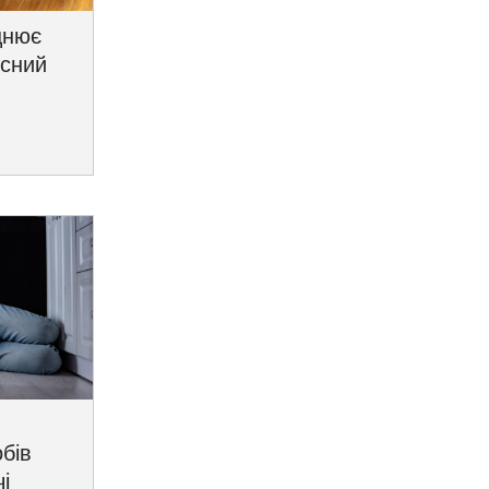
цнює
исний
бів
і