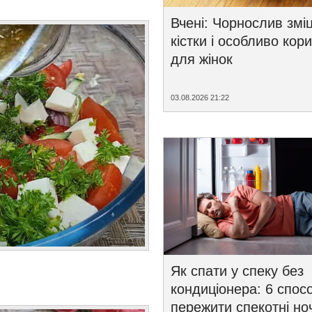
Вчені: Чорнослив змі
кістки і особливо кор
для жінок
03.08.2026 21:22
Як спати у спеку без
кондиціонера: 6 спосо
пережити спекотні ноч