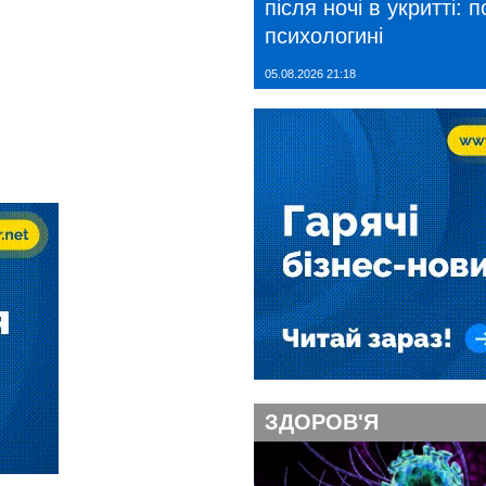
після ночі в укритті: 
психологині
05.08.2026 21:18
ЗДОРОВ'Я