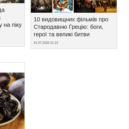
да
а
10 видовищних фільмів про
у на піку
Стародавню Грецію: боги,
герої та великі битви
31.07.2026 21:13