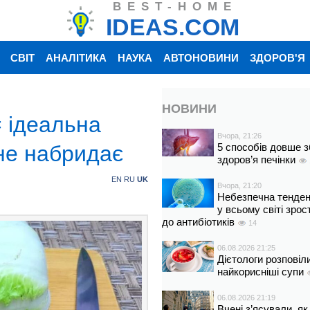
BEST-HOME
IDEAS.COM
СВІТ
АНАЛІТИКА
НАУКА
АВТОНОВИНИ
ЗДОРОВ'Я
НОВИНИ
= ідеальна
Вчора, 21:26
 не набридає
5 способів довше з
здоров’я печінки
EN
RU
UK
Вчора, 21:20
Небезпечна тенденц
у всьому світі зрос
до антибіотиків
14
06.08.2026 21:25
Дієтологи розповіл
найкорисніші супи
06.08.2026 21:19
Вчені з’ясували, як