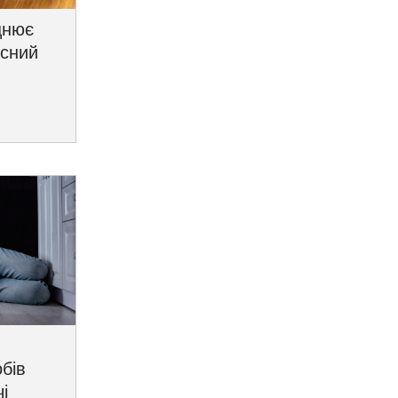
цнює
исний
бів
і