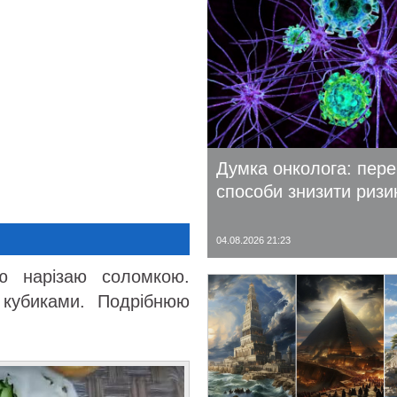
Думка онколога: пере
способи знизити ризи
04.08.2026 21:23
лю нарізаю соломкою.
 кубиками. Подрібнюю