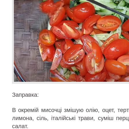
Заправка:
В окремій мисочці змішую олію, оцет, терт
лимона, сіль, італійські трави, суміш пер
салат.