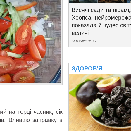
Висячі сади та пірамі
Хеопса: нейромереж
показала 7 чудес світ
величі
04.08.2026 21:17
ЗДОРОВ'Я
ий на терці часник, сік
ців. Вливаю заправку в