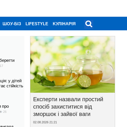
ШОУ-БІЗ
LIFESTYLE
KУЛІНАРІЯ
берегти
17
ія: у дітей
тає стійкість
Експерти назвали простий
спосіб захиститися від
и про
26
зморшок і зайвої ваги
02.08.2026 21:21
 вигляд