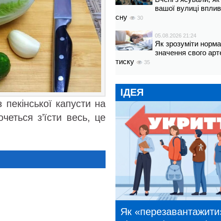
вашої вулиці вплив
сну
30
05.08.2026 21:24
Як зрозуміти норм
значення свого арт
тиску
35
ІДЕЯ
 пекінської капусти на
четься з’їсти весь, це
Як «перезавантажити