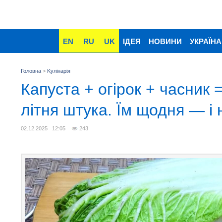
EN
RU
UK
ІДЕЯ
НОВИНИ
УКРАЇНА
Головна
>
Kулінарія
Капуста + огірок + часник 
літня штука. Їм щодня — і
02.12.2025 12:05
243