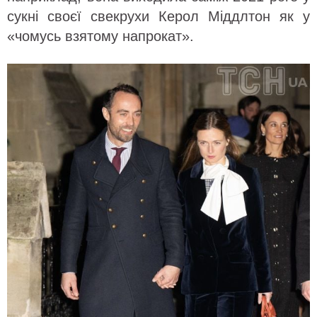
сукні своєї свекрухи Керол Міддлтон як у
«чомусь взятому напрокат».