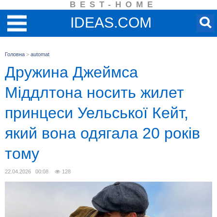
BEST-HOME
IDEAS.COM
Головна
>
automat
Дружина Джеймса
Міддлтона носить жилет
принцеси Уельської Кейт,
який вона одягала 20 років
тому
22.04.2026 00:08
128