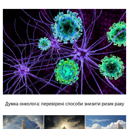
Думка онколога: перевірені способи знизити ризик раку