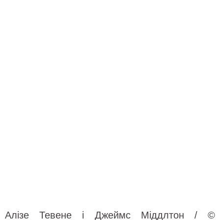
Алізе Тевене і Джеймс Міддлтон / ©