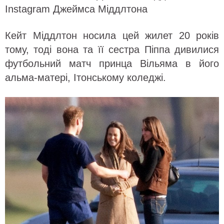
Instagram Джеймса Міддлтона
Кейт Міддлтон носила цей жилет 20 років
тому, тоді вона та її сестра Піппа дивилися
футбольний матч принца Вільяма в його
альма-матері, Ітонському коледжі.