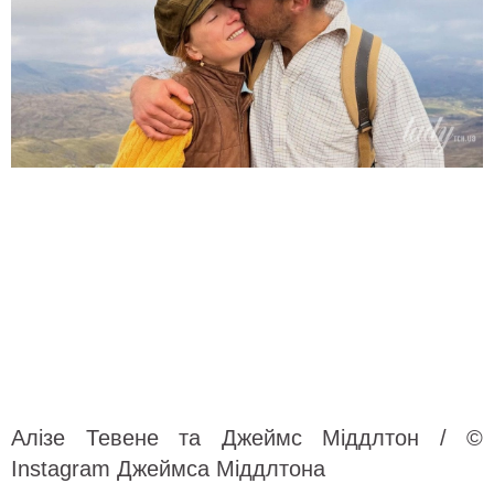
Алізе Тевене та Джеймс Міддлтон / ©
Instagram Джеймса Міддлтона