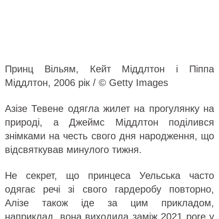
Принц Вільям, Кейт Міддлтон і Піппа
Міддлтон, 2006 рік / © Getty Images
Азізе Тевене одягла жилет на прогулянку на
природі, а Джеймс Міддлтон поділився
знімками на честь свого дня народження, що
відсвяткував минулого тижня.
Не секрет, що принцеса Уельська часто
одягає речі зі свого гардеробу повторно,
Алізе також іде за цим прикладом,
наприклад, вона виходила заміж 2021 роre у