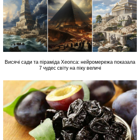
Висячі сади та піраміда Хеопса: нейромережа показала
7 чудес світу на піку величі