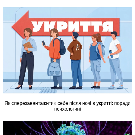
Як «перезавантажити» себе після ночі в укритті: поради
психологині