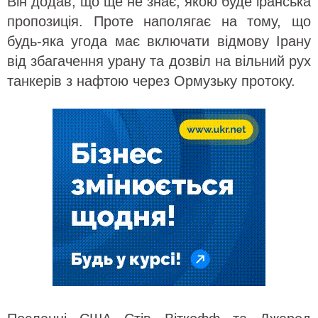
Він додав, що ще не знає, якою буде іранська
пропозиція. Проте наполягає на тому, що
будь-яка угода має включати відмову Ірану
від збагачення урану та дозвіл на вільний рух
танкерів з нафтою через Ормузьку протоку.