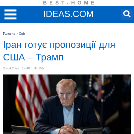
BEST-HOME
IDEAS.COM
Головна
>
Світ
Іран готує пропозиції для
США – Трамп
25.04.2026 19:40
156