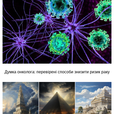
Думка онколога: перевірені способи знизити ризик раку