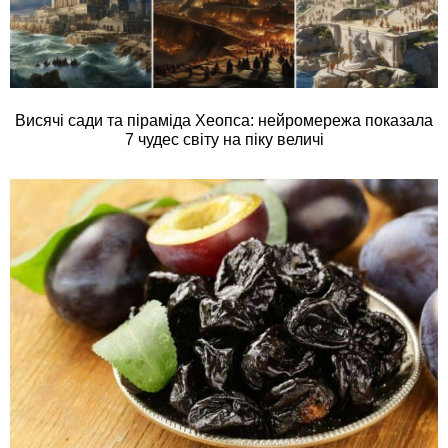
Висячі сади та піраміда Хеопса: нейромережа показала
7 чудес світу на піку величі