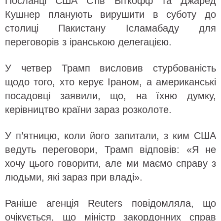
Посланці США Стів Віткофф та Джаред
Кушнер планують вирушити в суботу до
столиці Пакистану Ісламабаду для
переговорів з іранською делегацією.
У четвер Трамп висловив стурбованість
щодо того, хто керує Іраном, а американські
посадовці заявили, що, на їхню думку,
керівництво країни зараз розколоте.
У п’ятницю, коли його запитали, з ким США
ведуть переговори, Трамп відповів: «Я не
хочу цього говорити, але ми маємо справу з
людьми, які зараз при владі».
Раніше агенція Reuters повідомляла, що
очікується, що міністр закордонних справ