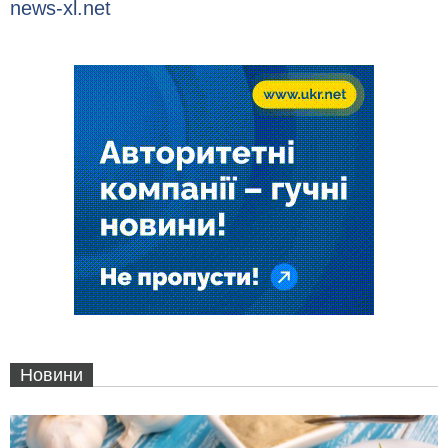
news-xl.net
Новини