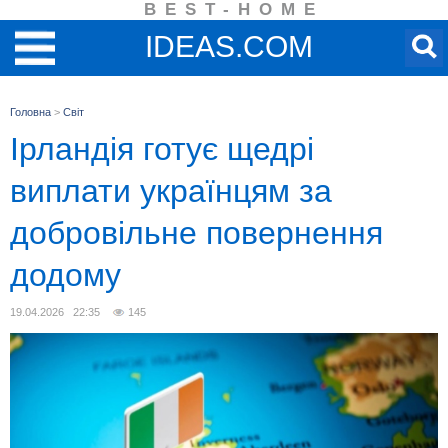
BEST-HOME
IDEAS.COM
Головна
>
Світ
Ірландія готує щедрі
виплати українцям за
добровільне повернення
додому
19.04.2026 22:35
145