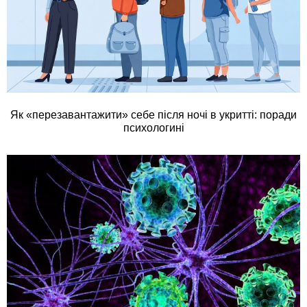
Як «перезавантажити» себе після ночі в укритті: поради
психологині