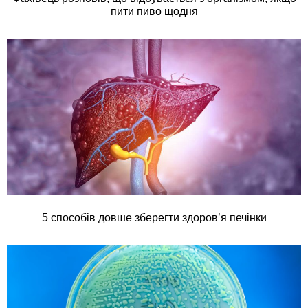
пити пиво щодня
5 способів довше зберегти здоров’я печінки