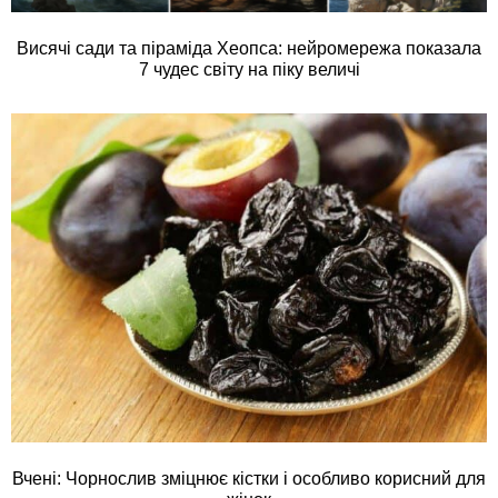
Висячі сади та піраміда Хеопса: нейромережа показала
7 чудес світу на піку величі
Вчені: Чорнослив зміцнює кістки і особливо корисний для