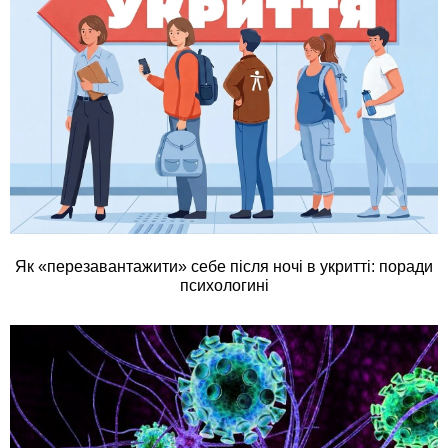
Як «перезавантажити» себе після ночі в укритті: поради
психологині