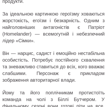
продукти.
За ідеальною картинкою героїзму ховаються
жорстокість, егоїзм і безкарність. Одним з
найголовніших антагоністів є Патріот
(Homelander) — всемогутній і небезпечний
лідер «Сімки».
Він — нарцис, садист і емоційно нестабільна
особистість. Потребує постійного схвалення
та зневажливо ставиться до всіх, кого вважає
слабшими. Персонаж є прикладом
зображення авторитарної влади.
Йому та його поплічникам протистоїть
команда на чолі з Біллі Бутчером. У
фінальному сезоні вони готові піти на все,