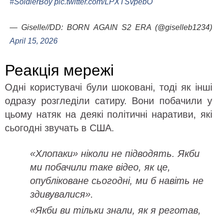
#SoldierBoy
pic.twitter.com/LPXTSvpebO
— Giselle//DD: BORN AGAIN S2 ERA (@giselleb1234)
April 15, 2026
Реакція мережі
Одні користувачі були шоковані, тоді як інші
одразу розгледіли сатиру. Вони побачили у
цьому натяк на деякі політичні наративи, які
сьогодні звучать в США.
«Хлопаки» ніколи не підводять. Якби
ми побачили таке відео, як це,
опубліковане сьогодні, ми б навіть не
здивувалися».
«Якби ви тільки знали, як я реготав,