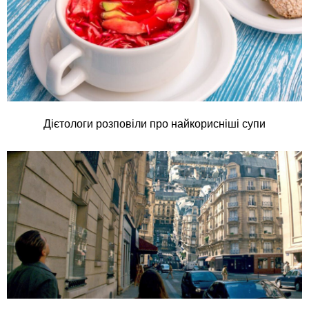
Дієтологи розповіли про найкорисніші супи