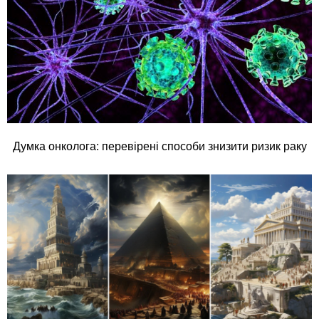
Думка онколога: перевірені способи знизити ризик раку