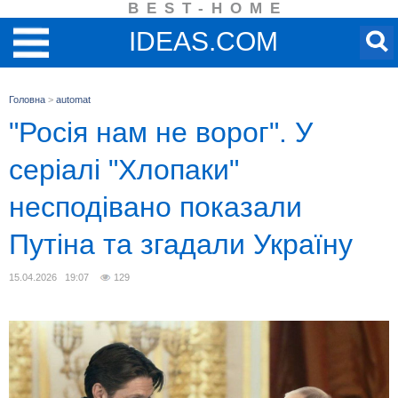
BEST-HOME
IDEAS.COM
Головна
>
automat
"Росія нам не ворог". У
серіалі "Хлопаки"
несподівано показали
Путіна та згадали Україну
15.04.2026 19:07
129