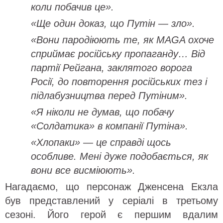
коли побачив це».
«Ще один доказ, що Путін — зло».
«Вони пародіюють те, як MAGA охоче
сприймає російську пропаганду… Від
партії Рейгана, заклятого ворога
Росії, до повторення російських тез і
підлабузництва перед Путіним».
«Я ніколи не думав, що побачу
«Солдатика» в компанії Путіна».
«Хлопаки» — це справді щось
особливе. Мені дуже подобається, як
вони все висміюють».
Нагадаємо, що персонаж Дженсена Екзла
був представлений у серіалі в третьому
сезоні. Його герой є першим вдалим