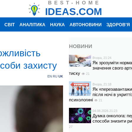
BEST-HOME
IDEAS.COM
СВІТ
АНАЛІТИКА
НАУКА
АВТОНОВИНИ
ЗДОРОВ'Я
НОВИНИ
ожливість
Вчора, 21:24
асоби захисту
Як зрозуміти норм
значення свого арт
тиску
21
EN
RU
UK
Вчора, 21:18
Як «перезавантажи
після ночі в укритт
психологині
21
04.08.2026 21:23
Думка онколога: пе
способи знизити р
27