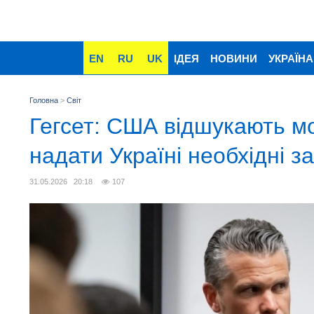
EN
RU
UK
ІДЕЯ
НОВИНИ
УКРАЇНА
Головна
>
Світ
Гегсет: США відшукають м
надати Україні необхідні з
31.05.2026 20:18
107