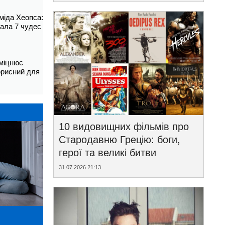
аміда Хеопса:
ала 7 чудес
зміцнює
корисний для
10 видовищних фільмів про
Стародавню Грецію: боги,
герої та великі битви
31.07.2026 21:13