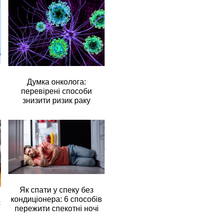
Думка онколога:
перевірені способи
знизити ризик раку
Як спати у спеку без
кондиціонера: 6 способів
є
пережити спекотні ночі