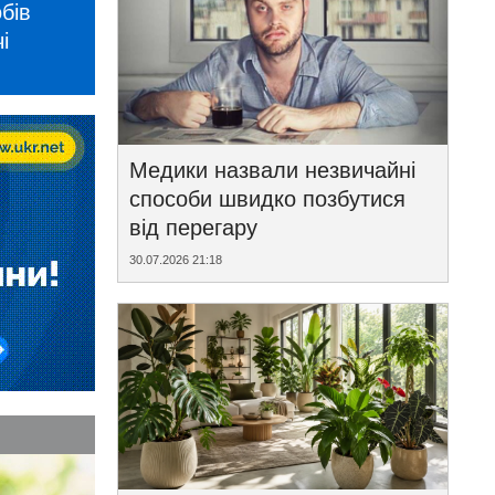
бів
і
Медики назвали незвичайні
способи швидко позбутися
від перегару
30.07.2026 21:18