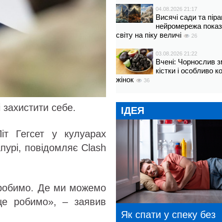
04.08.2026 21:17
Висячі сади та пір
нейромережа показ
світу на піку величі
26
03.08.2026 21:22
Вчені: Чорнослив 
кістки і особливо 
жінок
36
 захистити себе.
ІДЕЯ
т Гегсет у кулуарах
апурі, повідомляє Clash
 робимо. Де ми можемо
це робимо», – заявив
Як спати у спеку без