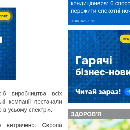
кондиціонера: 6 спосо
пережити спекотні ноч
03.08.2026 21:15
б виробництва всіх
кі компанії постачали
 в усьому спектрі».
ЗДОРОВ'Я
 витрачено. Європа