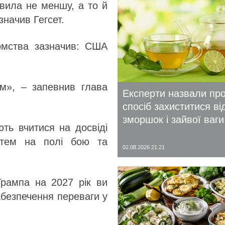
явила не меншу, а то й
значив Гегсет.
домства зазначив: США
їм», – запевнив глава
Експерти назвали пр
спосіб захиститися ві
зморшок і зайвої ваги
ть вчитися на досвіді
истем на полі бою та
02.08.2026 21:21
рампа на 2027 рік ви
абезпечення переваги у