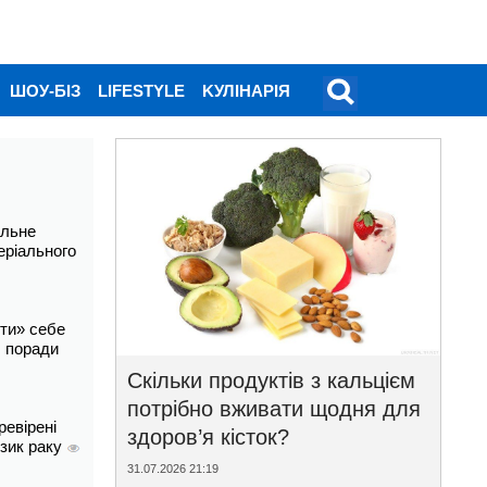
ШОУ-БІЗ
LIFESTYLE
KУЛІНАРІЯ
альне
еріального
ти» себе
і: поради
Скільки продуктів з кальцієм
потрібно вживати щодня для
ревірені
здоров’я кісток?
изик раку
31.07.2026 21:19