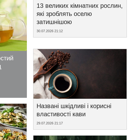
13 великих кімнатних рослин,
які зроблять оселю
затишнішою
30.07.2026 21:12
остий
д
Названі шкідливі і корисні
властивості кави
29.07.2026 21:17