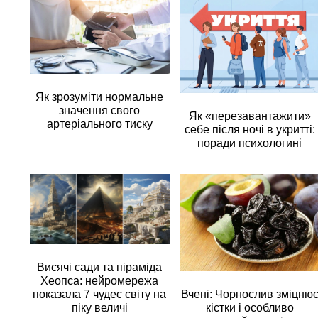
Як зрозуміти нормальне
значення свого
Як «перезавантажити»
артеріального тиску
себе після ночі в укритті:
поради психологині
Висячі сади та піраміда
Хеопса: нейромережа
Вчені: Чорнослив зміцню
показала 7 чудес світу на
кістки і особливо
піку величі