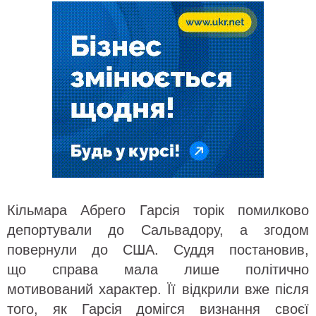
Кільмара Абрего Гарсія торік помилково
депортували до Сальвадору, а згодом
повернули до США. Суддя постановив,
що справа мала лише політично
мотивований характер. Її відкрили вже після
того, як Гарсія домігся визнання своєї