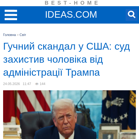
BEST-HOME
IDEAS.COM
Головна
>
Світ
Гучний скандал у США: суд
захистив чоловіка від
адміністрації Трампа
24.05.2026 11:47
144