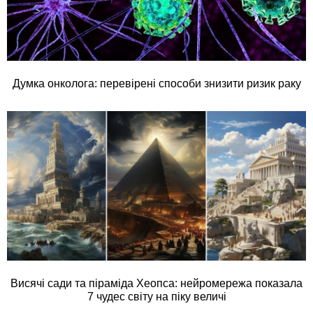
Думка онколога: перевірені способи знизити ризик раку
Висячі сади та піраміда Хеопса: нейромережа показала
7 чудес світу на піку величі