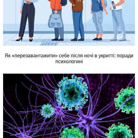
Як «перезавантажити» себе після ночі в укритті: поради
психологині