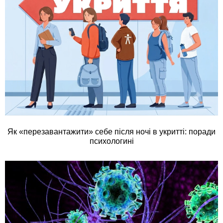
Як «перезавантажити» себе після ночі в укритті: поради
психологині