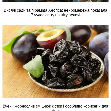
Висячі сади та піраміда Хеопса: нейромережа показала
7 чудес світу на піку величі
Вчені: Чорнослив зміцнює кістки і особливо корисний для
жінок