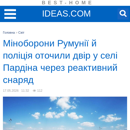
BEST-HOME
IDEAS.COM
Головна
>
Світ
Міноборони Румунії й
поліція оточили двір у селі
Пардіна через реактивний
снаряд
17.05.2026 11:32
112