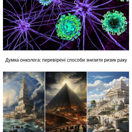
Думка онколога: перевірені способи знизити ризик раку