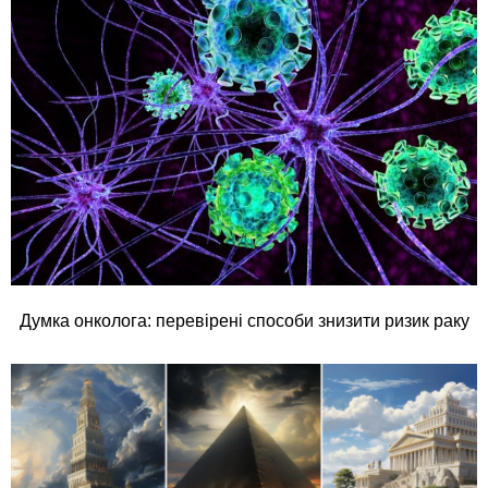
Думка онколога: перевірені способи знизити ризик раку