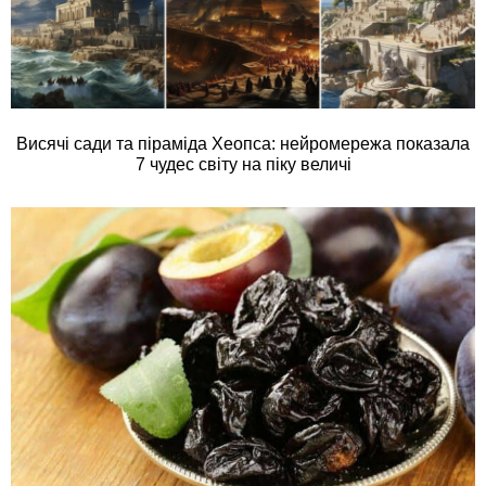
Висячі сади та піраміда Хеопса: нейромережа показала
7 чудес світу на піку величі