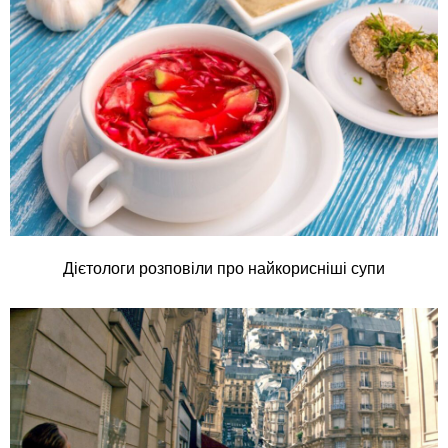
Дієтологи розповіли про найкорисніші супи