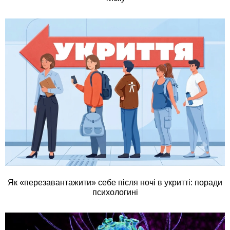
Як «перезавантажити» себе після ночі в укритті: поради
психологині