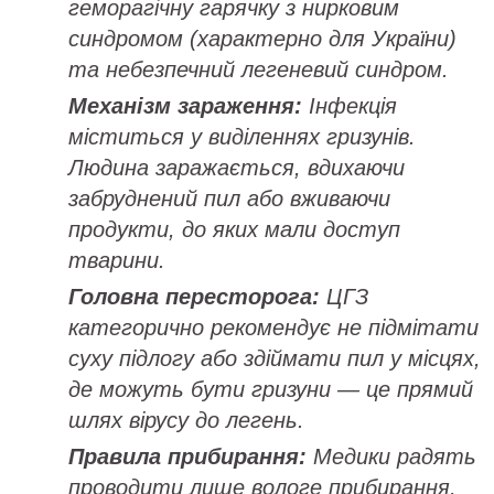
геморагічну гарячку з нирковим
синдромом (характерно для України)
та небезпечний легеневий синдром.
Механізм зараження:
Інфекція
міститься у виділеннях гризунів.
Людина заражається, вдихаючи
забруднений пил або вживаючи
продукти, до яких мали доступ
тварини.
Головна пересторога:
ЦГЗ
категорично рекомендує не підмітати
суху підлогу або здіймати пил у місцях,
де можуть бути гризуни — це прямий
шлях вірусу до легень.
Правила прибирання:
Медики радять
проводити лише вологе прибирання,