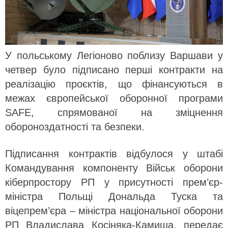
У польському Легіоново поблизу Варшави у
четвер було підписано перші контракти на
реалізацію проєктів, що фінансуються в
межах європейської оборонної програми
SAFE, спрямованої на зміцнення
обороноздатності та безпеки.
Підписання контрактів відбулося у штабі
Командування компоненту Військ оборони
кіберпростору РП у присутності прем’єр-
міністра Польщі Дональда Туска та
віцепрем’єра – міністра національної оборони
РП Владислава Косіняка-Камиша, передає