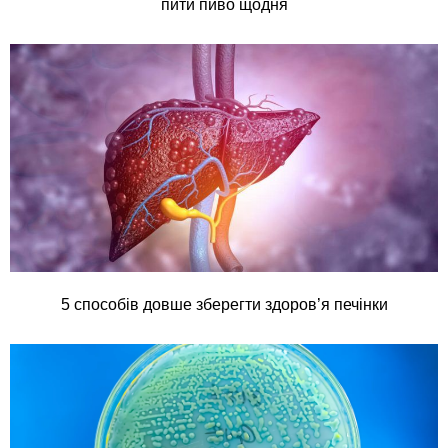
пити пиво щодня
5 способів довше зберегти здоров’я печінки