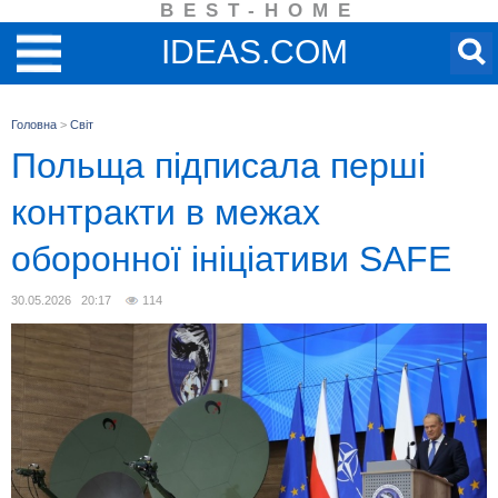
BEST-HOME
IDEAS.COM
Головна
>
Світ
Польща підписала перші
контракти в межах
оборонної ініціативи SAFE
30.05.2026 20:17
114