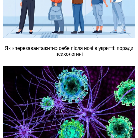
Як «перезавантажити» себе після ночі в укритті: поради
психологині