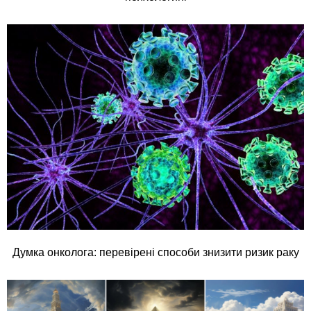
Думка онколога: перевірені способи знизити ризик раку