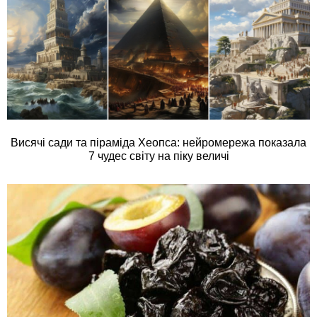
Висячі сади та піраміда Хеопса: нейромережа показала
7 чудес світу на піку величі