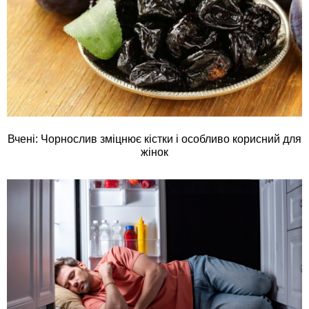
Вчені: Чорнослив зміцнює кістки і особливо корисний для
жінок