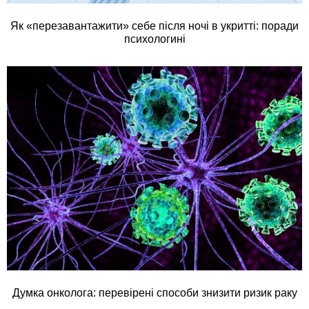
Як «перезавантажити» себе після ночі в укритті: поради
психологині
Думка онколога: перевірені способи знизити ризик раку