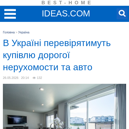
BEST-HOME
IDEAS.COM
Головна
>
Україна
В Україні перевірятимуть
купівлю дорогої
нерухомости та авто
26.05.2026 20:14
132