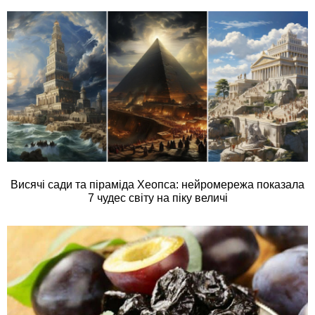
Висячі сади та піраміда Хеопса: нейромережа показала
7 чудес світу на піку величі