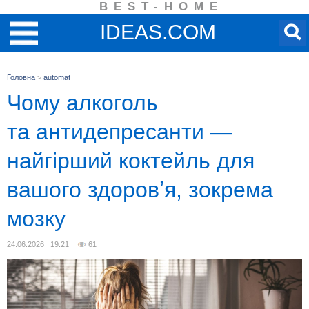
BEST-HOME
IDEAS.COM
Головна
>
automat
Чому алкоголь
та антидепресанти —
найгірший коктейль для
вашого здоровʼя, зокрема
мозку
24.06.2026 19:21
61