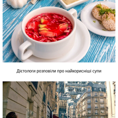
Дієтологи розповіли про найкорисніші супи