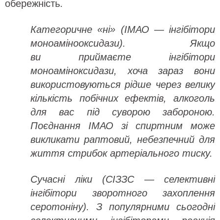
обережність.
Категоричне «ні» (ІМАО — інгібітори
моноамінооксидази). Якщо
ви приймаєте інгібітори
моноаміноксидази, хоча зараз вони
використовуються рідше через велику
кількість побічних ефектів, алкоголь
для вас під суворою забороною.
Поєднання ІМАО зі спиртним може
викликати раптовий, небезпечний для
життя стрибок артеріального тиску.
Сучасні ліки (СІЗЗС — селективні
інгібітори зворотного захоплення
серотоніну). З популярними сьогодні