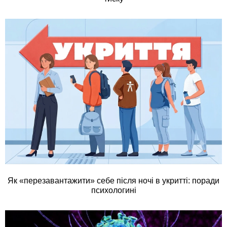
Як «перезавантажити» себе після ночі в укритті: поради
психологині