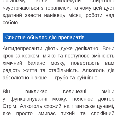
організму, коли молекули спиртного
«зустрічаються з терапією», та чому цей дует
здатний звести нанівець місяці роботи над
собою.
Спиртне обнуляє дію препаратів
Антидепресанти діють дуже делікатно. Вони
крок за кроком, м’яко та поступово змінюють
хімічний баланс мозку, повертають вам
радість життя та стабільність. Алкоголь діє
абсолютно інакше — грубо та руйнівно.
Він викликає величезні зміни
у функціонуванні мозку, пояснює доктор
Стрім. Алкоголь схожий на гігантське цунамі,
яке просто змиває тихий та спокійний