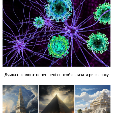
Думка онколога: перевірені способи знизити ризик раку