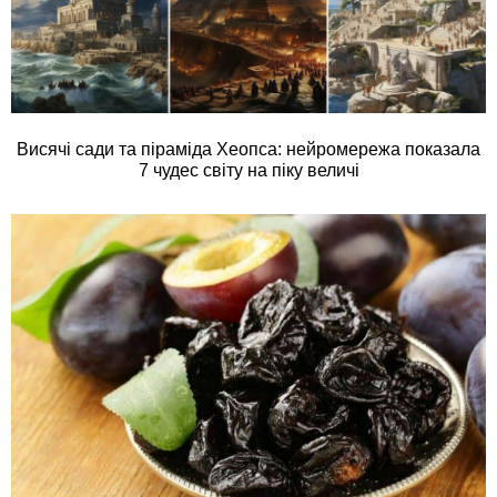
Висячі сади та піраміда Хеопса: нейромережа показала
7 чудес світу на піку величі