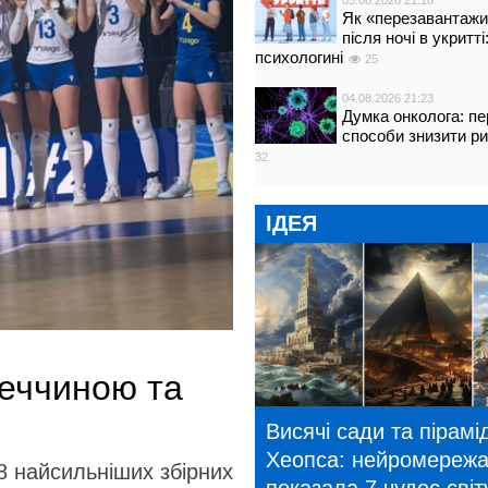
05.08.2026 21:18
Як «перезавантажи
після ночі в укритт
психологині
25
04.08.2026 21:23
Думка онколога: пе
способи знизити р
32
ІДЕЯ
меччиною та
Висячі сади та пірамі
Хеопса: нейромереж
18 найсильніших збірних