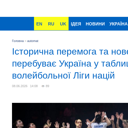
EN
RU
UK
ІДЕЯ
НОВИНИ
УКРАЇНА
Головна
>
automat
Історична перемога та нов
перебуває Україна у табли
волейбольної Ліги націй
08.06.2026 14:08
89