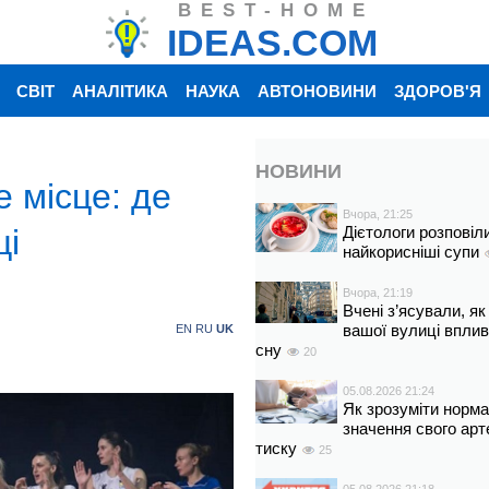
BEST-HOME
IDEAS.COM
СВІТ
АНАЛІТИКА
НАУКА
АВТОНОВИНИ
ЗДОРОВ'Я
НОВИНИ
е місце: де
Вчора, 21:25
ці
Дієтологи розповіл
найкорисніші супи
Вчора, 21:19
Вчені з’ясували, як
вашої вулиці вплив
EN
RU
UK
сну
20
05.08.2026 21:24
Як зрозуміти норм
значення свого арт
тиску
25