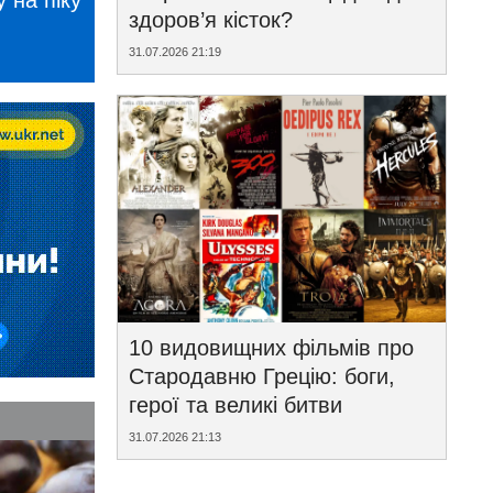
 на піку
здоров’я кісток?
31.07.2026 21:19
10 видовищних фільмів про
Стародавню Грецію: боги,
герої та великі битви
31.07.2026 21:13