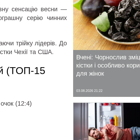
овну сенсацію весни —
ограшну серію чинних
аючи трійку лідерів. До
стки Чехії та США.
Вчені: Чорнослив змі
кістки і особливо кор
ій (ТОП-15
для жінок
03.08.2026 21:22
очок (12:4)