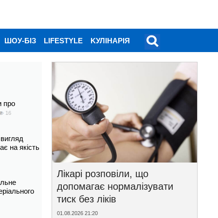
ШОУ-БІЗ
LIFESTYLE
KУЛІНАРІЯ
и про
16
 вигляд
ає на якість
Лікарі розповіли, що
альне
допомагає нормалізувати
еріального
тиск без ліків
01.08.2026 21:20