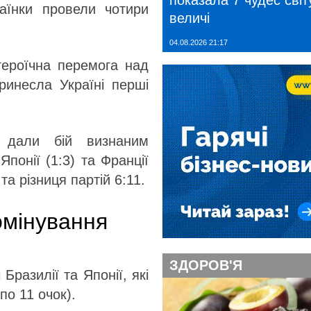
показала 7 чудес світу
раїнки провели чотири
величі
04.08.2026 21:17
героїчна перемога над
ринесла Україні перші
» дали бій визнаним
понії (1:3) та Франції
та різниця партій 6:11.
омінування
ЗДОРОВ'Я
 Бразилії та Японії, які
по 11 очок).