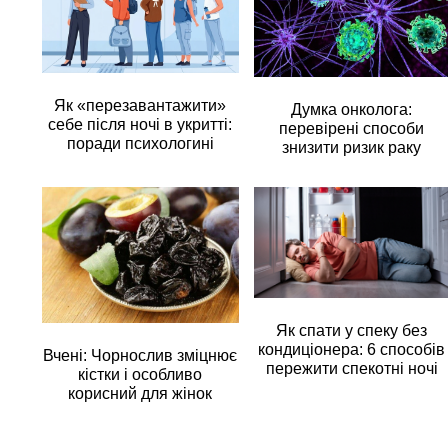
Як «перезавантажити»
Думка онколога:
себе після ночі в укритті:
перевірені способи
поради психологині
знизити ризик раку
Як спати у спеку без
кондиціонера: 6 способів
Вчені: Чорнослив зміцнює
пережити спекотні ночі
кістки і особливо
корисний для жінок