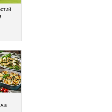
остий
д
трав