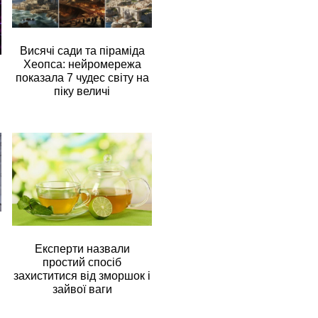
Висячі сади та піраміда
Хеопса: нейромережа
показала 7 чудес світу на
піку величі
Експерти назвали
простий спосіб
захиститися від зморшок і
зайвої ваги