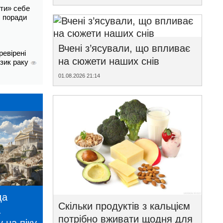
ти» себе
і: поради
Вчені з’ясували, що впливає
ревірені
на сюжети наших снів
изик раку
01.08.2026 21:14
да
Скільки продуктів з кальцієм
а
потрібно вживати щодня для