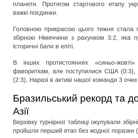
планети. Протягом стартового етапу ук
важкі поєдинки.
Головною прикрасою цього тижня стала 
збірною Німеччини з рахунком 3:2, яка п
історичні бали в еліті.
В інших протистояннях «синьо-жовті
фавориткам, але поступилися США (0:3), Я
(2:3). Наразі в активі нашої команди 3 очки 
Бразильський рекорд та д
Азії
Верхівку турнірної таблиці окупували збірні
пройшли перший етап без жодної поразки (