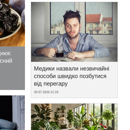
цнює
исний
Медики назвали незвичайні
способи швидко позбутися
від перегару
30.07.2026 21:18