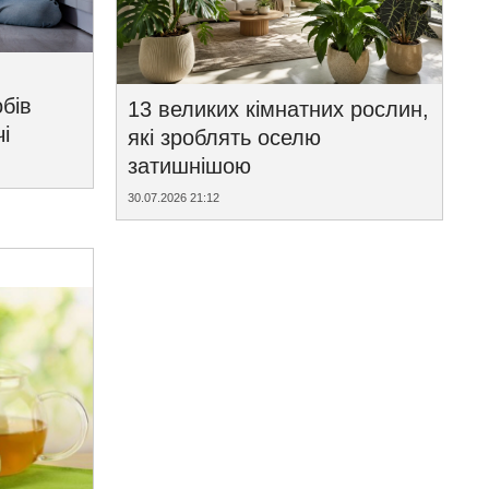
бів
13 великих кімнатних рослин,
і
які зроблять оселю
затишнішою
30.07.2026 21:12