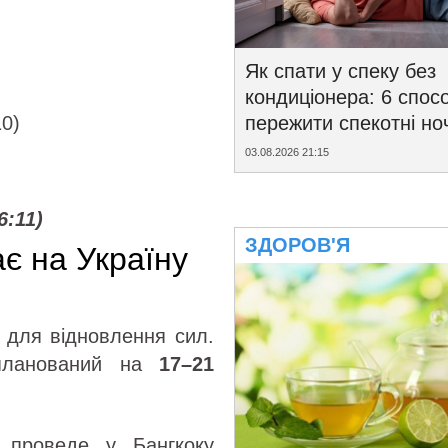
Як спати у спеку без
кондиціонера: 6 спосо
10)
пережити спекотні ноч
03.08.2026 21:15
6:11)
ЗДОРОВ'Я
ає на Україну
 для відновлення сил.
апланований на
17–21
и проведе у Бангкоку