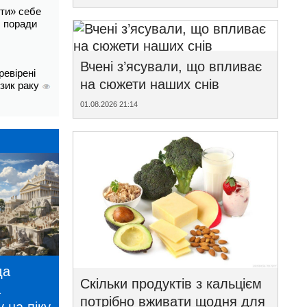
ти» себе
і: поради
Вчені з’ясували, що впливає
ревірені
на сюжети наших снів
изик раку
01.08.2026 21:14
да
Скільки продуктів з кальцієм
а
потрібно вживати щодня для