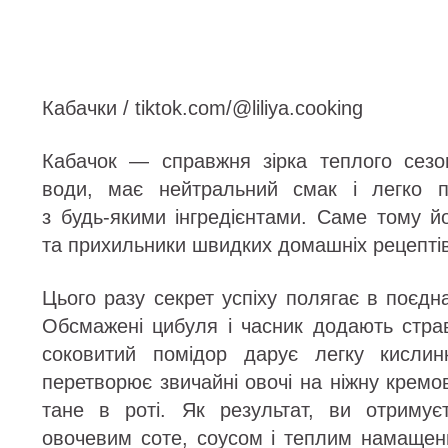
Кабачки / tiktok.com/@liliya.cooking
Кабачок — справжня зірка теплого сезон
води, має нейтральний смак і легко п
з будь-якими інгредієнтами. Саме тому й
та прихильники швидких домашніх рецептів
Цього разу секрет успіху полягає в поєдна
Обсмажені цибуля і часник додають страв
соковитий помідор дарує легку кислин
перетворює звичайні овочі на ніжну кремо
тане в роті. Як результат, ви отриму
овочевим соте, соусом і теплим намащенн