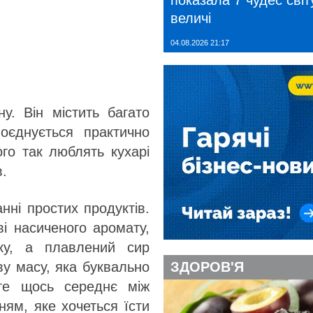
показала 7 чудес світу
величі
04.08.2026 21:17
у. Він містить багато
оєднується практично
ого так люблять кухарі
.
нні простих продуктів.
і насиченого аромату,
ку, а плавлений сир
ву масу, яка буквально
ЗДОРОВ'Я
єте щось середнє між
ям, яке хочеться їсти