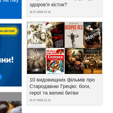
 на піку
здоров’я кісток?
31.07.2026 21:19
10 видовищних фільмів про
Стародавню Грецію: боги,
герої та великі битви
31.07.2026 21:13