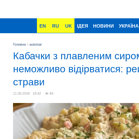
EN
RU
UK
ІДЕЯ
НОВИНИ
УКРАЇНА
Головна
>
automat
Кабачки з плавленим сиром
неможливо відірватися: ре
страви
11.06.2026 18:42
84