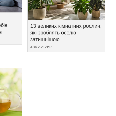
бів
13 великих кімнатних рослин,
і
які зроблять оселю
затишнішою
30.07.2026 21:12