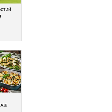
остий
д
трав