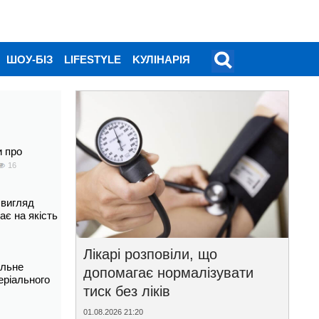
ШОУ-БІЗ
LIFESTYLE
KУЛІНАРІЯ
и про
16
 вигляд
ає на якість
Лікарі розповіли, що
альне
допомагає нормалізувати
еріального
тиск без ліків
01.08.2026 21:20