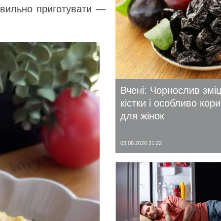
равильно приготувати —
Вчені: Чорнослив змі
кістки і особливо кор
для жінок
03.08.2026 21:22