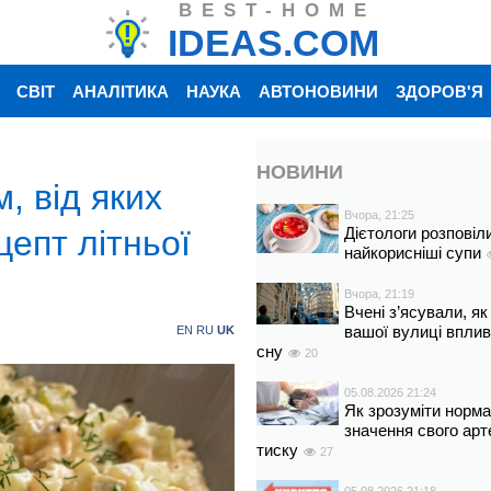
BEST-HOME
IDEAS.COM
СВІТ
АНАЛІТИКА
НАУКА
АВТОНОВИНИ
ЗДОРОВ'Я
НОВИНИ
, від яких
Вчора, 21:25
цепт літньої
Дієтологи розповіл
найкорисніші супи
Вчора, 21:19
Вчені з’ясували, як
вашої вулиці вплив
EN
RU
UK
сну
20
05.08.2026 21:24
Як зрозуміти норм
значення свого арт
тиску
27