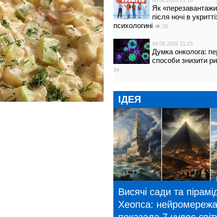
05.08.2026 21:18
Як «перезавантажи
після ночі в укритт
психологині
26
04.08.2026 21:23
Думка онколога: пе
способи знизити р
34
ІДЕЯ
Висячі сади та пірамі
Хеопса: нейромереж