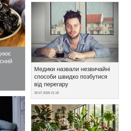
цнює
исний
Медики назвали незвичайні
способи швидко позбутися
від перегару
30.07.2026 21:18