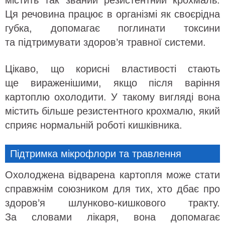
містить так званий резистентний крохмаль.
Ця речовина працює в організмі як своєрідна
губка, допомагає поглинати токсини
та підтримувати здоров’я травної системи.
Цікаво, що корисні властивості стають
ще вираженішими, якщо після варіння
картоплю охолодити. У такому вигляді вона
містить більше резистентного крохмалю, який
сприяє нормальній роботі кишківника.
Підтримка мікрофлори та травлення
Охолоджена відварена картопля може стати
справжнім союзником для тих, хто дбає про
здоров’я шлунково-кишкового тракту.
За словами лікаря, вона допомагає