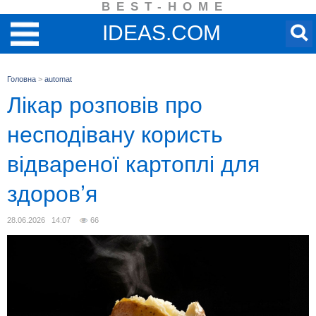
BEST-HOME
IDEAS.COM
Головна
>
automat
Лікар розповів про
несподівану користь
відвареної картоплі для
здоровʼя
28.06.2026 14:07
66