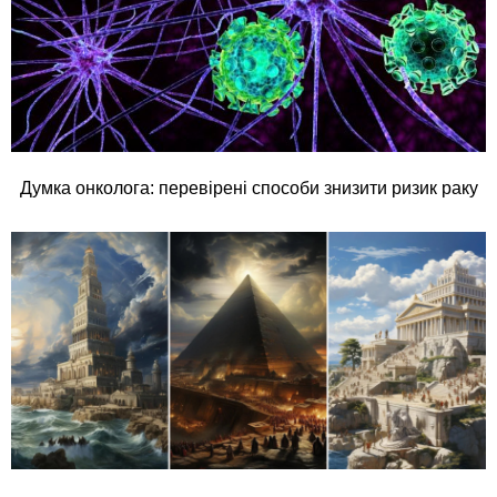
Думка онколога: перевірені способи знизити ризик раку