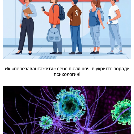
Як «перезавантажити» себе після ночі в укритті: поради
психологині