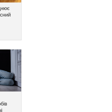
цнює
исний
бів
і