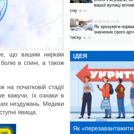
вашої вулиці вплив
сну
25
05.08.2026 21:24
Як зрозуміти норм
значення свого арт
тиску
30
 те, що вашим ниркам
ІДЕЯ
 болю в спині, а також
к на початковій стадії
е кажучи, їх ознаки в
нших нездужань. Медики
ступні явища.
Як «перезавантажити