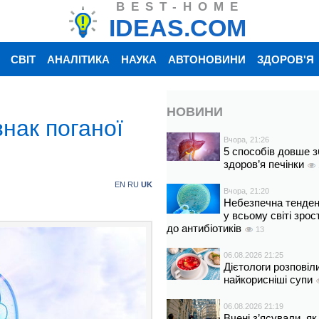
BEST-HOME
IDEAS.COM
СВІТ
АНАЛІТИКА
НАУКА
АВТОНОВИНИ
ЗДОРОВ'Я
НОВИНИ
знак поганої
Вчора, 21:26
5 способів довше з
здоров’я печінки
EN
RU
UK
Вчора, 21:20
Небезпечна тенденц
у всьому світі зрос
до антибіотиків
13
06.08.2026 21:25
Дієтологи розповіл
найкорисніші супи
06.08.2026 21:19
Вчені з’ясували, як