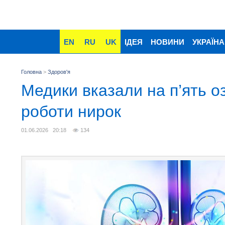
EN
RU
UK
ІДЕЯ
НОВИНИ
УКРАЇНА
Головна
>
Здоров'я
Медики вказали на п’ять о
роботи нирок
01.06.2026 20:18
134