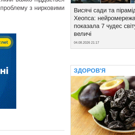
 проблему з нирковими
Висячі сади та пірамі
Хеопса: нейромереж
показала 7 чудес світ
величі
04.08.2026 21:17
ЗДОРОВ'Я