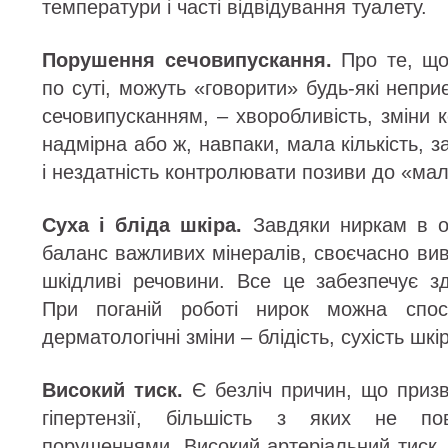
температури і часті відвідування туалету.
Порушення сечовипускання.
Про те, що
по суті, можуть «говорити» будь-які непри
сечовипусканням, – хворобливість, зміни ко
надмірна або ж, навпаки, мала кількість, 
і нездатність контролювати позиви до «мало
Суха і бліда шкіра.
Завдяки ниркам в ор
баланс важливих мінералів, своєчасно вив
шкідливі речовини. Все це забезпечує з
При поганій роботі нирок можна спост
дерматологічні зміни – блідість, сухість шкі
Високий тиск.
Є безліч причин, що призв
гіпертензії, більшість з яких не по
порушеннями. Високий артеріальний тиск,