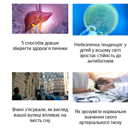
5 способів довше
Небезпечна тенденція: у
зберегти здоров’я печінки
дітей у всьому світі
зростає стійкість до
антибіотиків
Вчені з’ясували, як вигляд
Як зрозуміти нормальне
вашої вулиці впливає на
значення свого
якість сну
артеріального тиску