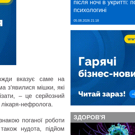
після ночі в укритті: 
психологині
05.08.2026 21:18
вжди вказує саме на
ма з’явилися мішки, які
ізати, – це серйозний
 лікаря-нефролога.
ЗДОРОВ'Я
знакою поганої роботи
 також нудота, підйом