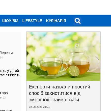
ШОУ-БІЗ
LIFESTYLE
KУЛІНАРІЯ
берегти
14
ія: у дітей
тає стійкість
Експерти назвали простий
спосіб захиститися від
и про
23
зморшок і зайвої ваги
02.08.2026 21:21
 вигляд