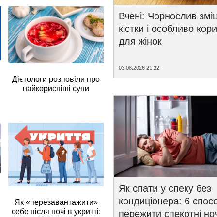
Вчені: Чорнослив змі
кістки і особливо кор
для жінок
03.08.2026 21:22
Дієтологи розповіли про
найкорисніші супи
Як спати у спеку без
кондиціонера: 6 спосо
Як «перезавантажити»
себе після ночі в укритті:
пережити спекотні ноч