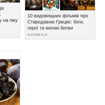
да
а
10 видовищних фільмів про
у на піку
Стародавню Грецію: боги,
герої та великі битви
31.07.2026 21:13