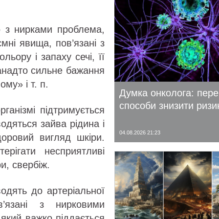
 з нирками проблема,
ємні явища, пов’язані з
льору і запаху сечі, її
занадто сильне бажання
му» і т. п.
Думка онколога: пере
способи знизити ризи
ганізмі підтримується
одяться зайва рідина і
04.08.2026 21:23
доровий вигляд шкіри.
ерігати несприятливі
ри, свербіж.
одять до артеріальної
в’язані з нирковими
 який важко піддається