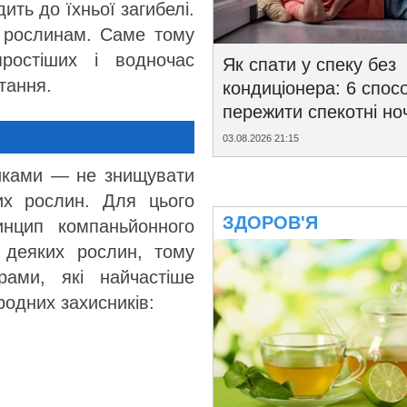
ить до їхньої загибелі.
 рослинам. Саме тому
ростіших і водночас
Як спати у спеку без
тання.
кондиціонера: 6 спосо
пережити спекотні ноч
03.08.2026 21:15
никами — не знищувати
их рослин. Для цього
ЗДОРОВ'Я
нцип компаньйонного
 деяких рослин, тому
рами, які найчастіше
родних захисників: