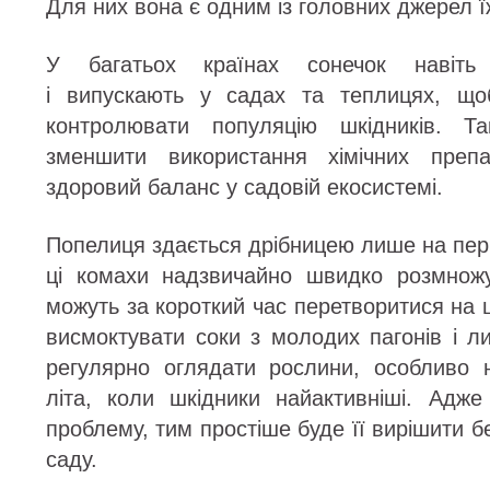
Для них вона є одним із головних джерел їж
У багатьох країнах сонечок навіть 
і випускають у садах та теплицях, щ
контролювати популяцію шкідників. Т
зменшити використання хімічних препа
здоровий баланс у садовій екосистемі.
Попелиця здається дрібницею лише на пер
ці комахи надзвичайно швидко розмножу
можуть за короткий час перетворитися на ц
висмоктувати соки з молодих пагонів і л
регулярно оглядати рослини, особливо 
літа, коли шкідники найактивніші. Адж
проблему, тим простіше буде її вирішити б
саду.