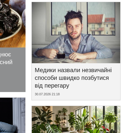
цнює
исний
Медики назвали незвичайні
способи швидко позбутися
від перегару
30.07.2026 21:18