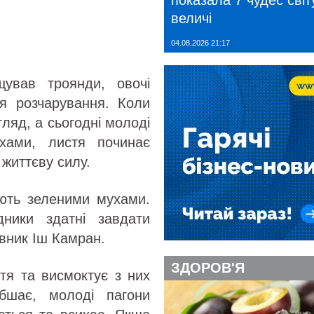
показала 7 чудес світу
величі
04.08.2026 21:17
ував троянди, овочі
тя розчарування. Коли
ляд, а сьогодні молоді
хами, листя починає
 життєву силу.
ають зеленими мухами.
дники здатні завдати
івник Іш Камран.
ЗДОРОВ'Я
тя та висмоктує з них
бшає, молоді пагони