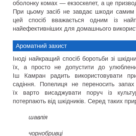
оболонку комах — екзоскелет, а це призвод
При цьому засіб не завдає шкоди самим
цей спосіб вважається одним із найп
найефективніших для домашнього викорис
Ароматний захист
Іноді найкращий спосіб боротьби зі шкід
їх, а просто не допустити до улюблен
Іш Камран радить використовувати при
садіння. Попелиця не переносить запах
їх варто висаджувати поруч із культу
потерпають від шкідників. Серед таких при
шавлія
чорнобривці