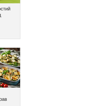
остий
д
трав