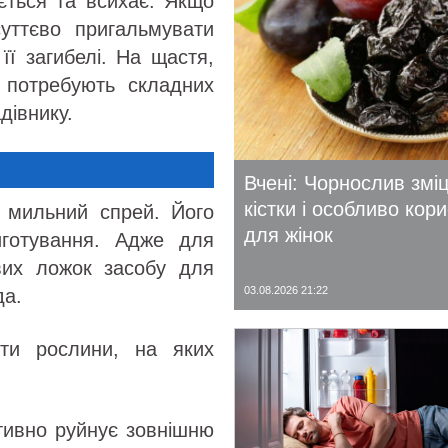
ється та всихає. Якщо
суттєво пригальмувати
її загибелі. На щастя,
е потребують складних
дівнику.
Вчені: Чорнослив змі
кістки і особливо кор
є мильний спрей. Його
для жінок
готування. Адже для
вих ложок засобу для
03.08.2026 21:22
да.
ити рослини, на яких
тивно руйнує зовнішню