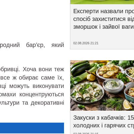
Експерти назвали пр
спосіб захиститися ві
зморшок і зайвої ваги
02.08.2026 21:21
родний бар’єр, який
обривці. Хоча вони теж
 все ж обирає саме їх,
вці можуть виконувати
Комахи концентруються
ультури та декоративні
Закуски з кабачків: 15
холодних і гарячих с
02.08.2026 21:15