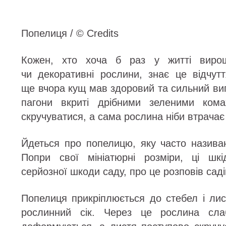
Попелиця / © Credits
Кожен, хто хоча б раз у житті вирощ
чи декоративні рослини, знає це відчут
ще вчора кущ мав здоровий та сильний виг
пагони вкриті дрібними зеленими кома
скручуватися, а сама рослина ніби втрачає
Йдеться про попелицю, яку часто назив
Попри свої мініатюрні розміри, ці шкі
серйозної шкоди саду, про це розповів сад
Попелиця прикріплюється до стебел і лис
рослинний сік. Через це рослина сла