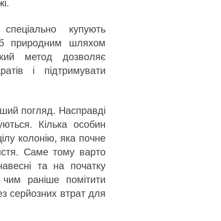
і.
спеціально купують
об природним шляхом
акий метод дозволяє
ратів і підтримувати
ший погляд. Насправді
ються. Кілька особин
ілу колонію, яка почне
истя. Саме тому варто
навесні та на початку
е чим раніше помітити
ез серйозних втрат для