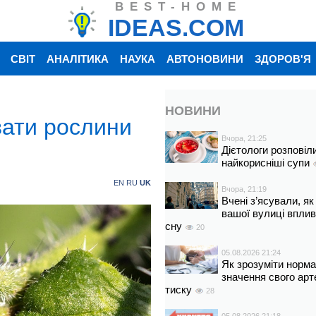
BEST-HOME
IDEAS.COM
СВІТ
АНАЛІТИКА
НАУКА
АВТОНОВИНИ
ЗДОРОВ'Я
НОВИНИ
вати рослини
Вчора, 21:25
Дієтологи розповіл
найкорисніші супи
EN
RU
UK
Вчора, 21:19
Вчені з’ясували, як
вашої вулиці вплив
сну
20
05.08.2026 21:24
Як зрозуміти норм
значення свого арт
тиску
28