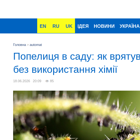
EN
RU
UK
ІДЕЯ
НОВИНИ
УКРАЇНА
Головна
>
automat
Попелиця в саду: як вряту
без використання хімії
18.06.2026 20:09
85