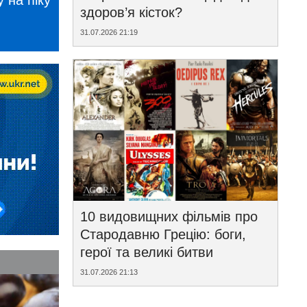
 на піку
здоров’я кісток?
31.07.2026 21:19
10 видовищних фільмів про
Стародавню Грецію: боги,
герої та великі битви
31.07.2026 21:13