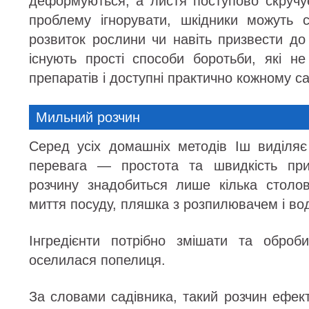
деформуються, а листя поступово скручу
проблему ігнорувати, шкідники можуть 
розвиток рослини чи навіть призвести до 
існують прості способи боротьби, які н
препаратів і доступні практично кожному са
Мильний розчин
Серед усіх домашніх методів Іш виділя
перевага — простота та швидкість при
розчину знадобиться лише кілька столо
миття посуду, пляшка з розпилювачем і во
Інгредієнти потрібно змішати та оброб
оселилася попелиця.
За словами садівника, такий розчин ефек