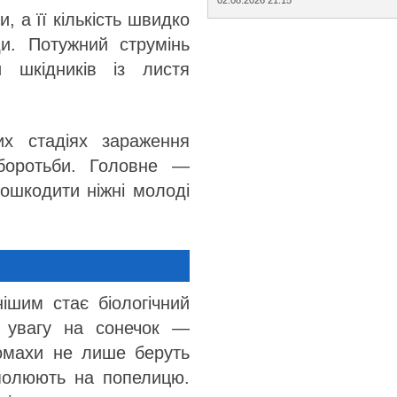
 а її кількість швидко
ди. Потужний струмінь
 шкідників із листя
х стадіях зараження
боротьби. Головне —
ошкодити ніжні молоді
ішим стає біологічний
и увагу на сонечок —
комахи не лише беруть
 полюють на попелицю.