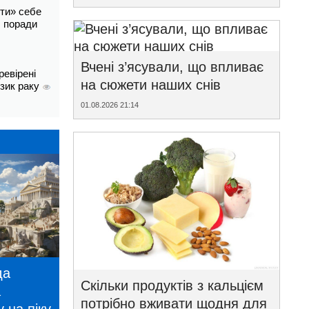
ти» себе
і: поради
Вчені з’ясували, що впливає
ревірені
на сюжети наших снів
изик раку
01.08.2026 21:14
да
Скільки продуктів з кальцієм
а
потрібно вживати щодня для