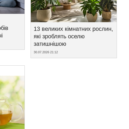
бів
13 великих кімнатних рослин,
і
які зроблять оселю
затишнішою
30.07.2026 21:12