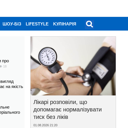
ШОУ-БІЗ
LIFESTYLE
KУЛІНАРІЯ
и про
18
 вигляд
ає на якість
Лікарі розповіли, що
альне
допомагає нормалізувати
еріального
тиск без ліків
01.08.2026 21:20