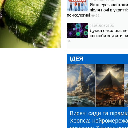
05.08.2026 21:18
Як «перезавантажи
після ночі в укритт
психологині
26
04.08.2026 21:23
Думка онколога: пе
способи знизити р
34
ІДЕЯ
Висячі сади та пірамі
Хеопса: нейромереж