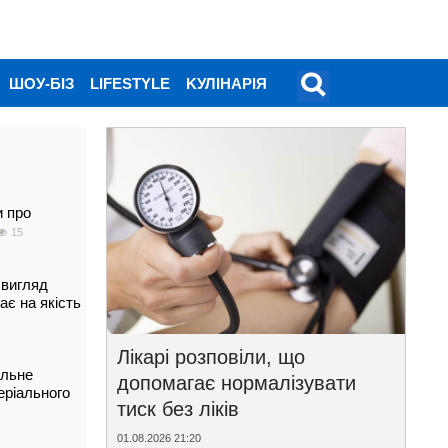
ШОУ-БІЗ
LIFESTYLE
KУЛІНАРІЯ
и про
15
 вигляд
ає на якість
Лікарі розповіли, що
альне
допомагає нормалізувати
еріального
тиск без ліків
01.08.2026 21:20