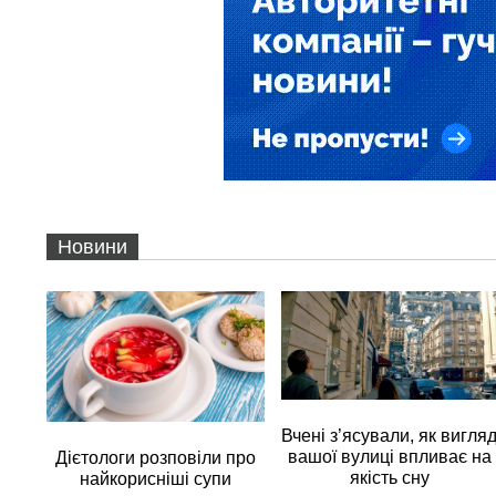
Новини
Вчені з’ясували, як вигля
вашої вулиці впливає на
Дієтологи розповіли про
якість сну
найкорисніші супи