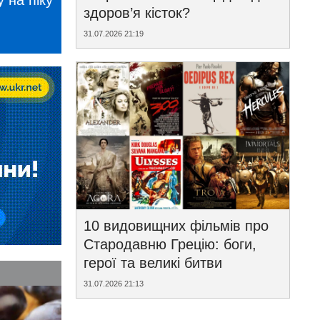
 на піку
здоров’я кісток?
31.07.2026 21:19
10 видовищних фільмів про
Стародавню Грецію: боги,
герої та великі битви
31.07.2026 21:13