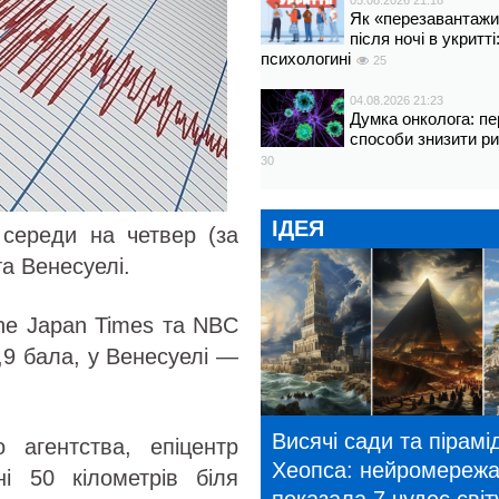
05.08.2026 21:18
Як «перезавантажи
після ночі в укритт
психологині
25
04.08.2026 21:23
Думка онколога: пе
способи знизити р
30
ІДЕЯ
 середи на четвер (за
та Венесуелі.
he Japan Times та NBC
6,9 бала, у Венесуелі —
Висячі сади та пірамі
 агентства, епіцентр
Хеопса: нейромереж
і 50 кілометрів біля