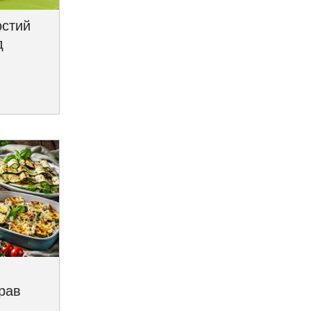
остий
д
трав