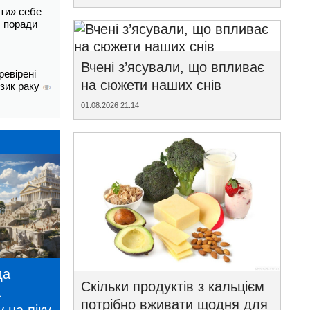
ти» себе
і: поради
Вчені з’ясували, що впливає
ревірені
на сюжети наших снів
изик раку
01.08.2026 21:14
да
Скільки продуктів з кальцієм
а
потрібно вживати щодня для