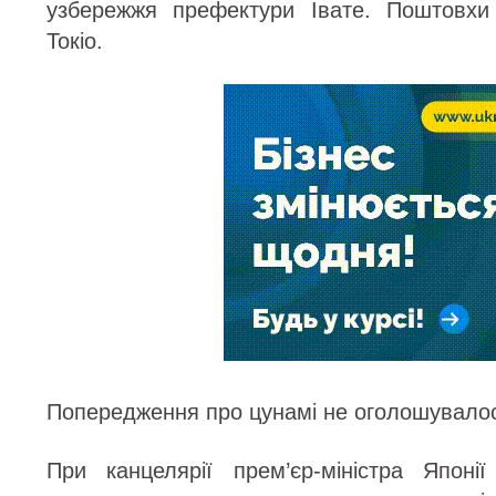
узбережжя префектури Івате. Поштовхи
Токіо.
Попередження про цунамі не оголошувало
При канцелярії прем’єр-міністра Японі