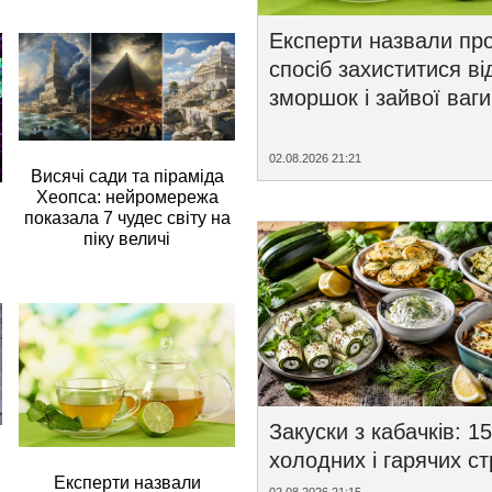
Експерти назвали пр
спосіб захиститися ві
зморшок і зайвої ваги
02.08.2026 21:21
Висячі сади та піраміда
Хеопса: нейромережа
показала 7 чудес світу на
піку величі
Закуски з кабачків: 15
холодних і гарячих с
Експерти назвали
02.08.2026 21:15