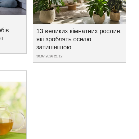
бів
13 великих кімнатних рослин,
і
які зроблять оселю
затишнішою
30.07.2026 21:12