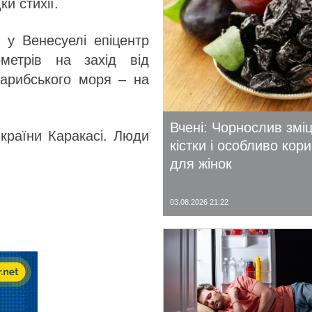
и стихії.
 у Венесуелі епіцентр
метрів на захід від
Карибського моря – на
Вчені: Чорнослив змі
 країни Каракасі. Люди
кістки і особливо кор
для жінок
03.08.2026 21:22