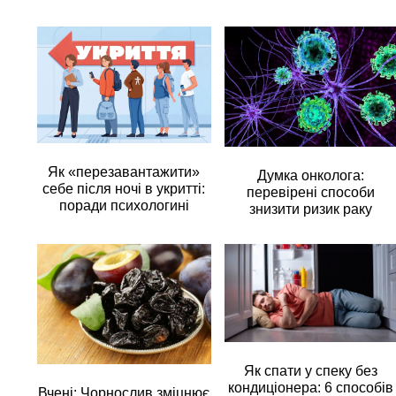
Як «перезавантажити»
Думка онколога:
себе після ночі в укритті:
перевірені способи
поради психологині
знизити ризик раку
Як спати у спеку без
кондиціонера: 6 способів
Вчені: Чорнослив зміцнює