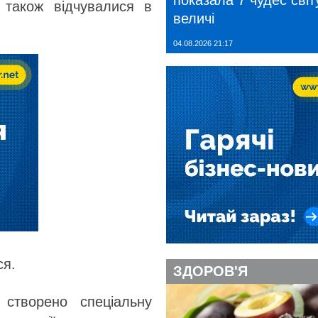
показала 7 чудес світу
 також відчувалися в
величі
04.08.2026 21:17
ся.
ЗДОРОВ'Я
ї створено спеціальну