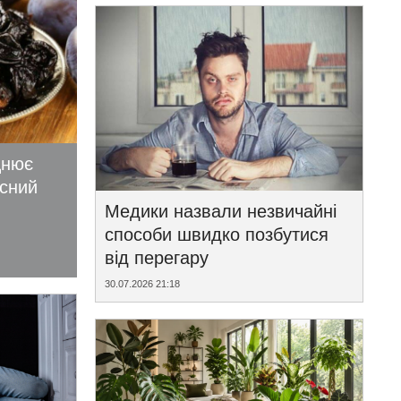
цнює
исний
Медики назвали незвичайні
способи швидко позбутися
від перегару
30.07.2026 21:18