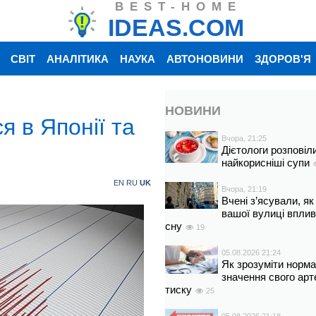
BEST-HOME
IDEAS.COM
СВІТ
АНАЛІТИКА
НАУКА
АВТОНОВИНИ
ЗДОРОВ'Я
НОВИНИ
я в Японії та
Вчора, 21:25
Дієтологи розповіл
найкорисніші супи
EN
RU
UK
Вчора, 21:19
Вчені з’ясували, як
вашої вулиці вплив
сну
19
05.08.2026 21:24
Як зрозуміти норм
значення свого арт
тиску
25