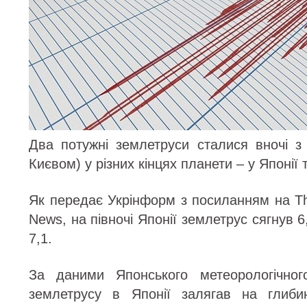
Два потужні землетруси сталися вночі з
Києвом) у різних кінцях планети – у Японії 
Як передає Укрінформ з посиланням на T
News, на півночі Японії землетрус сягнув 
7,1.
За даними Японського метеорологічного
землетрусу в Японії залягав на глибин