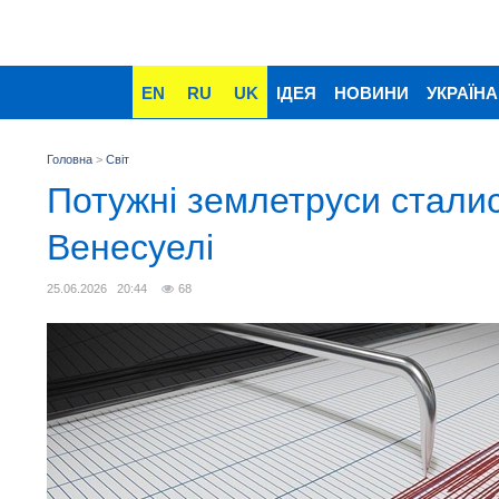
EN
RU
UK
ІДЕЯ
НОВИНИ
УКРАЇНА
Головна
>
Світ
Потужні землетруси сталис
Венесуелі
25.06.2026 20:44
68