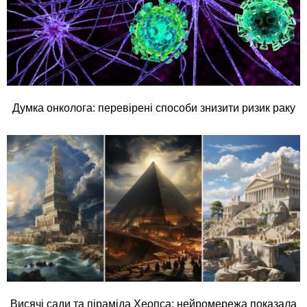
Думка онколога: перевірені способи знизити ризик раку
Висячі сади та піраміда Хеопса: нейромережа показала