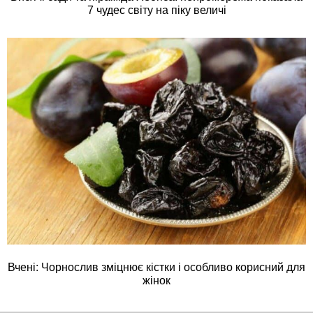
7 чудес світу на піку величі
Вчені: Чорнослив зміцнює кістки і особливо корисний для
жінок