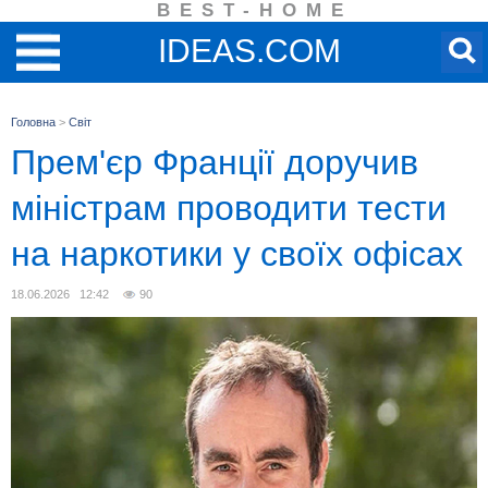
BEST-HOME
IDEAS.COM
Головна
>
Світ
Прем'єр Франції доручив
міністрам проводити тести
на наркотики у своїх офісах
18.06.2026 12:42
90