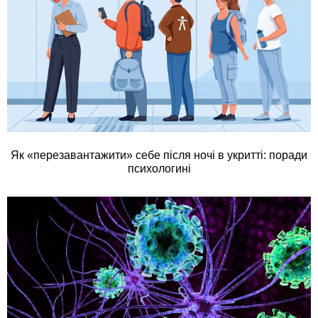
Як «перезавантажити» себе після ночі в укритті: поради
психологині