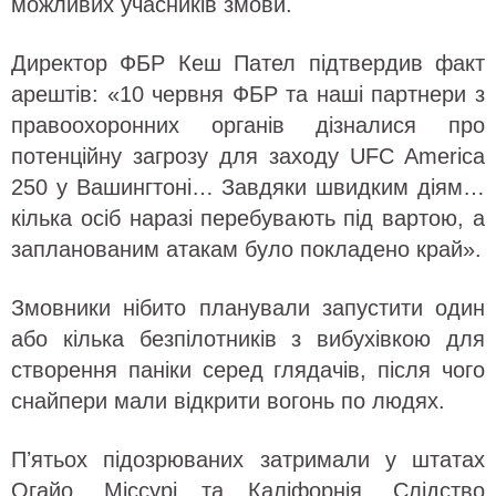
можливих учасників змови.
Директор ФБР Кеш Пател підтвердив факт
арештів: «10 червня ФБР та наші партнери з
правоохоронних органів дізналися про
потенційну загрозу для заходу UFC America
250 у Вашингтоні… Завдяки швидким діям…
кілька осіб наразі перебувають під вартою, а
запланованим атакам було покладено край».
Змовники нібито планували запустити один
або кілька безпілотників з вибухівкою для
створення паніки серед глядачів, після чого
снайпери мали відкрити вогонь по людях.
Пʼятьох підозрюваних затримали у штатах
Огайо, Міссурі та Каліфорнія. Слідство