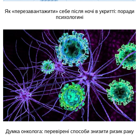
Як «перезавантажити» себе після ночі в укритті: поради
психологині
Думка онколога: перевірені способи знизити ризик раку