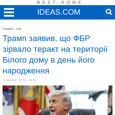
BEST-HOME
IDEAS.COM
Головна
>
Світ
Трамп заявив, що ФБР
зірвало теракт на території
Білого дому в день його
народження
17.06.2026 20:35
99