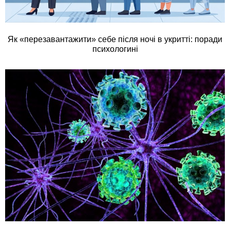
Як «перезавантажити» себе після ночі в укритті: поради
психологині