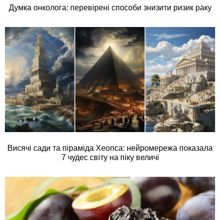
Думка онколога: перевірені способи знизити ризик раку
Висячі сади та піраміда Хеопса: нейромережа показала
7 чудес світу на піку величі