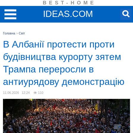
BEST-HOME
IDEAS.COM
Головна
>
Світ
В Албанії протести проти
будівництва курорту зятем
Трампа переросли в
антиурядову демонстрацію
11.06.2026 12:24
110