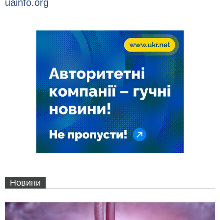
uainfo.org
Новини