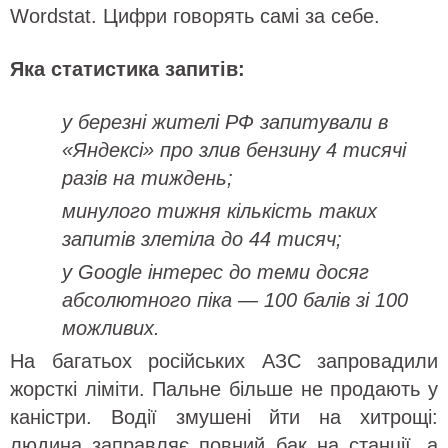
Wordstat. Цифри говорять самі за себе.
Яка статистика запитів:
у березні жителі РФ запитували в
«Яндексі» про злив бензину 4 тисячі
разів на тиждень;
минулого тижня кількість таких
запитів злетіла до 44 тисяч;
у Google інтерес до теми досяг
абсолютного піка — 100 балів зі 100
можливих.
На багатьох російських АЗС запровадили
жорсткі ліміти. Пальне більше не продають у
каністри. Водії змушені йти на хитрощі:
людина заправляє повний бак на станції, а