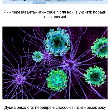
Як «перезавантажити» себе після ночі в укритті: поради
психологині
Думка онколога: перевірені способи знизити ризик раку