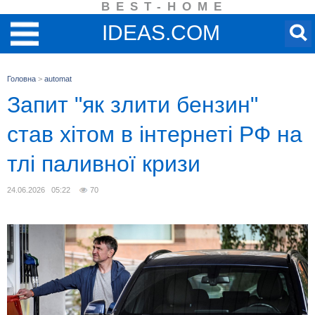
BEST-HOME
IDEAS.COM
Головна
>
automat
Запит "як злити бензин"
став хітом в інтернеті РФ на
тлі паливної кризи
24.06.2026 05:22
70