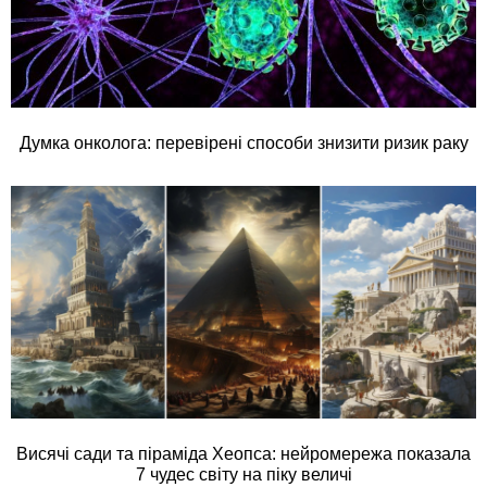
Думка онколога: перевірені способи знизити ризик раку
Висячі сади та піраміда Хеопса: нейромережа показала
7 чудес світу на піку величі