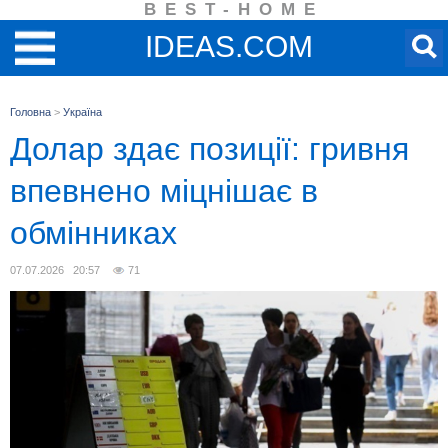
BEST-HOME
IDEAS.COM
Головна
>
Україна
Долар здає позиції: гривня
впевнено міцнішає в
обмінниках
07.07.2026 20:57
71