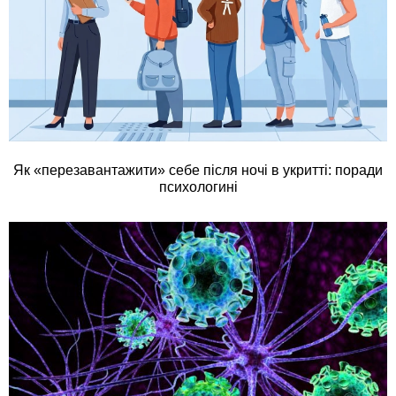
Як «перезавантажити» себе після ночі в укритті: поради
психологині